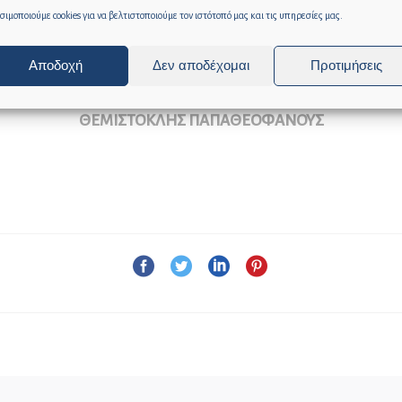
ιμοποιούμε cookies για να βελτιστοποιούμε τον ιστότοπό μας και τις υπηρεσίες μας.
ίσει με συνέπεια τις δράσεις του για την ανάδειξη των φυσ
κυστικότητα του νησιού μας ως προορισμού.
Αποδοχή
Δεν αποδέχομαι
Προτιμήσεις
Ο ΔΗΜΑΡΧΟΣ ΔΥΤΙΚΗΣ ΣΑΜΟΥ
ΘΕΜΙΣΤΟΚΛΗΣ ΠΑΠΑΘΕΟΦΑΝΟΥΣ