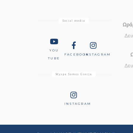
Social media
Ωράρ
Δευ
YOU
Ω
FACEBOOK
INSTAGRAM
TUBE
Δευ
Wyspa Samos Grecja
INSTAGRAM