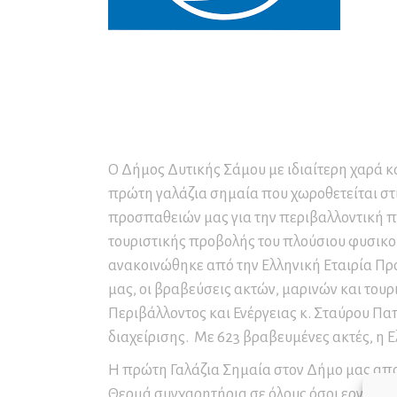
Συνέδρια και Συνεδριακός
Μο
Πρ
Πα
Τουρισμός
Εν
Σε
Ετ
Δ
Αρ
Εκ
Δ.
Επ
Αρ
Αρ
Ο Δήμος Δυτικής Σάμου με ιδιαίτερη χαρά 
Επ
πρώτη γαλάζια σημαία που χωροθετείται στ
Αρ
προσπαθειών μας για την περιβαλλοντική π
Επ
τουριστικής προβολής του πλούσιου φυσικού
Κα
ανακοινώθηκε από την Ελληνική Εταιρία Πρ
τω
μας, οι βραβεύσεις ακτών, μαρινών και τ
Περιβάλλοντος και Ενέργειας κ. Σταύρου Π
διαχείρισης. Με 623 βραβευμένες ακτές, η 
Η πρώτη Γαλάζια Σημαία στον Δήμο μας αποτ
Θερμά συγχαρητήρια σε όλους όσοι εργάστηκ