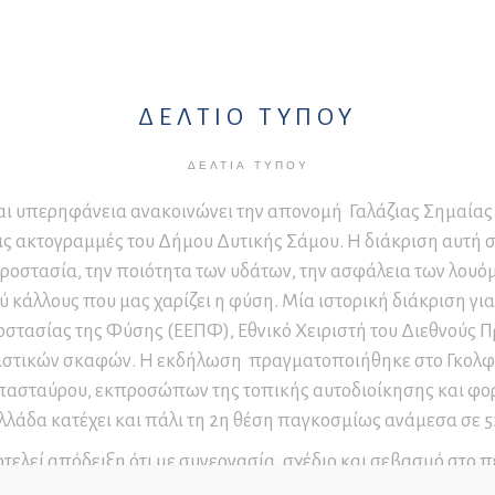
υσείο Βυρσοδεψίας
οϊσταμένων Διοικητικών
ιδεία – Επιμορφωτικά
οτήτων
μινάρια
ήσιοι Απολογισμοί
ράσεων
μοδιότητες Προέδρου
παίδευση και
Σ.
ΔΕΛΤΙΟ ΤΥΠΟΥ
ιχειρηματικότητα
μοδιότητες Δ.Σ.
ΔΕΛΤΊΑ ΤΎΠΟΥ
μοδιότητες Εκτελεστικής
και υπερηφάνεια ανακοινώνει την απονομή Γαλάζιας Σημαίας
ιτροπής
ις ακτογραμμές του Δήμου Δυτικής Σάμου. Η διάκριση αυτή 
μοδιότητες Οικονομικής
ροστασία, την ποιότητα των υδάτων, την ασφάλεια των λουό
ιτροπής
 κάλλους που μας χαρίζει η φύση. Μία ιστορική διάκριση γι
νονισμοί Λειτουργίας
οστασίας της Φύσης (ΕΕΠΦ), Εθνικό Χειριστή του Διεθνούς 
ν Δημοτικών Υπηρεσιών
ουριστικών σκαφών. Η εκδήλωση πραγματοποιήθηκε στο Γκολ
απασταύρου, εκπροσώπων της τοπικής αυτοδιοίκησης και φορ
Ελλάδα κατέχει και πάλι τη 2η θέση παγκοσμίως ανάμεσα σε 5
ελεί απόδειξη ότι με συνεργασία, σχέδιο και σεβασμό στο 
αν για αυτή τη σημαντική επιτυχία.