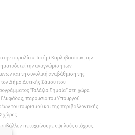
Παγετού
Ο∆ΗΓΙΕΣ για ΟΡΕΙΒΑΣΙΑ
και ΟΡΕΙΝΗ ΠΕΖΟΠΟΡΙΑ
ΚΑΥΣΩΝΑΣ – ΟΔΗΓΙΕΣ
ΠΡΟΣΤΑΣΙΑΣ
 στην παραλία «Ποτάμι Καρλοβασίου», την
σηματοδοτεί την αναγνώριση των
μενων και τη συνολική αναβάθμιση της
α τον Δήμο Δυτικής Σάμου που
Προγράμματος “Γαλάζια Σημαία” στη χώρα
φ Γλυφάδας, παρουσία του Υπουργού
έων του τουρισμού και της περιβαλλοντικής
2 χώρες.
περιβάλλον πετυχαίνουμε υψηλούς στόχους.