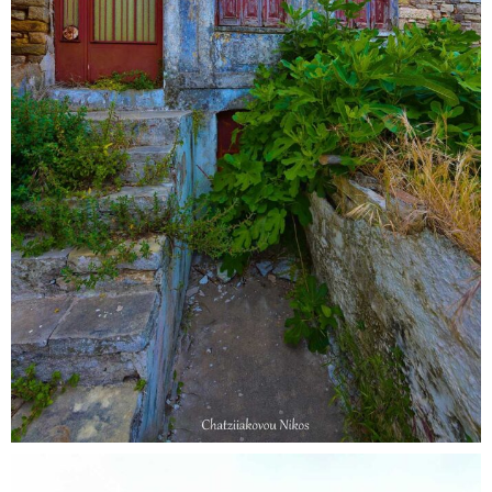
Ψηφιακός Βοηθός Δήμου Δυτικής
KionAI
Σάμου
Καλώς ήρθατε στον Δήμο Δυτικής Σάμου!
Λέγομαι KionAI κι είμαι εδώ για να σας στηρίξω και να σας καθοδηγήσω
σε ό,τι αφορά τις δημοτικές υπηρεσίες. Μαζί κάνουμε την
εξυπηρέτηση πιο απλή και γρήγορη!
Μπορείτε να συνομιλήσετε μαζί μου κι
εδώ