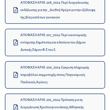
ΑΠΟΦΑΣΗ ΑΡΙΘ. 208_2024 Περί διοργάνωσης
εκδήλωσης για την _Διεθνή Ημέρα για την εξάλειψη
της βίας κατά των γυναικών
ΑΠΟΦΑΣΗ ΑΡΙΘ. 207_2024 Περί οικονομικής
ενίσχυσης δημότισας και κάτοίκου του Δήμου
Ψηφιακός Βοηθός Δήμου Δυτικής
Δυτικής Σάμου Φ.Σ του Ε.
KionAI
Σάμου
Καλώς ήρθατε στον Δήμο Δυτικής Σάμου!
ΑΠΟΦΑΣΗ ΑΡΙΘ. 206_2024 Εγκριση πληρωμής
Λέγομαι KionAI κι είμαι εδώ για να σας στηρίξω και να σας καθοδηγήσω
παραβόλου συμμετοχής στους Παγκοσμιούς
σε ό,τι αφορά τις δημοτικές υπηρεσίες. Μαζί κάνουμε την
Παιδικούς Αγώνες
εξυπηρέτηση πιο απλή και γρήγορη!
Μπορείτε να συνομιλήσετε μαζί μου κι
εδώ
ΑΠΟΦΑΣΗ ΑΡΙΘ. 205_2024 Πρόταση για τη
διοργάνωση Χριστουγεννιάτικης Αθλητικής