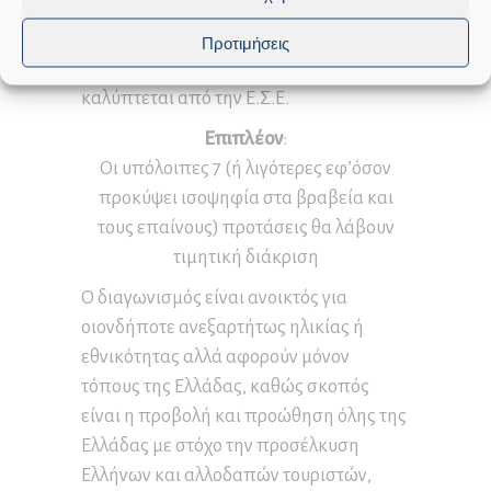
επόμενο διαγωνισμό της Ε.Σ.Ε. άνευ
καταβολής του αντίστοιχου αντιτίμου
Προτιμήσεις
κατοχύρωσης καθώς αυτό θα
καλύπτεται από την Ε.Σ.Ε.
Επιπλέον
:
Οι υπόλοιπες 7 (ή λιγότερες εφ’όσον
προκύψει ισοψηφία στα βραβεία και
τους επαίνους) προτάσεις θα λάβουν
τιμητική διάκριση
Ο διαγωνισμός είναι ανοικτός για
οιονδήποτε ανεξαρτήτως ηλικίας ή
εθνικότητας αλλά αφορούν μόνον
τόπους της Ελλάδας, καθώς σκοπός
είναι η προβολή και προώθηση όλης της
Ελλάδας με στόχο την προσέλκυση
Ελλήνων και αλλοδαπών τουριστών,