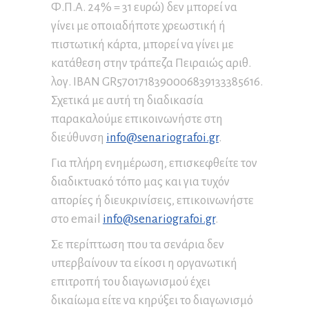
Φ.Π.Α. 24% = 31 ευρώ) δεν μπορεί να
γίνει με οποιαδήποτε χρεωστική ή
πιστωτική κάρτα, μπορεί να γίνει με
κατάθεση στην τράπεζα Πειραιώς αριθ.
λογ. IBAN GR5701718390006839133385616.
Σχετικά με αυτή τη διαδικασία
παρακαλούμε επικοινωνήστε στη
διεύθυνση
info@senariografoi.gr
.
Για πλήρη ενημέρωση, επισκεφθείτε τον
διαδικτυακό τόπο μας και για τυχόν
απορίες ή διευκρινίσεις, επικοινωνήστε
στο email
info@senariografoi.gr
.
Σε περίπτωση που τα σενάρια δεν
υπερβαίνουν τα είκοσι η οργανωτική
επιτροπή του διαγωνισμού έχει
δικαίωμα είτε να κηρύξει το διαγωνισμό