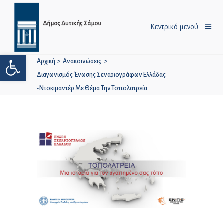
Κεντρικό μενού
Ανοίξτε τη γραμμή εργαλείων
Αρχική
>
Ανακοινώσεις
>
Διαγωνισμός Ένωσης Σεναριογράφων Ελλάδας
-Ντοκιμαντέρ Με Θέμα Την Τοπολατρεία