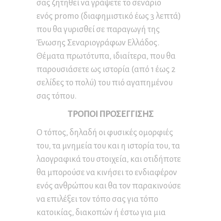
σας ζητηθεί να γράψετε το σενάριο
ενός promo (διαφημιστικό έως 3 λεπτά)
που θα γυρισθεί σε παραγωγή της
Ένωσης Σεναριογράφων Ελλάδος.
Θέματα πρωτότυπα, ιδιαίτερα, που θα
παρουσιάσετε ως ιστορία (από 1 έως 2
σελίδες το πολύ) του πιό αγαπημένου
σας τόπου.
ΤΡΟΠΟΙ ΠΡΟΣΕΓΓΙΣΗΣ
Ο τόπος, δηλαδή οι φυσικές ομορφιές
του, τα μνημεία του και η ιστορία του, τα
λαογραφικά του στοιχεία, και οτιδήποτε
θα μπορούσε να κινήσει το ενδιαφέρον
ενός ανθρώπου και θα τον παρακινούσε
να επιλέξει τον τόπο σας για τόπο
κατοικίας, διακοπών ή έστω για μια