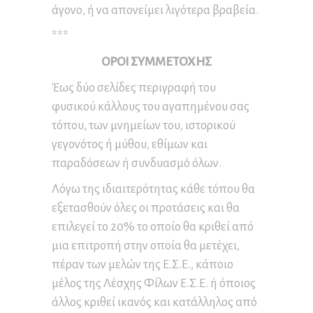
άγονο, ή να απονείμει λιγότερα βραβεία.
***
ΟΡΟΙ ΣΥΜΜΕΤΟΧΗΣ
Έως δύο σελίδες περιγραφή του
φυσικού κάλλους του αγαπημένου σας
τόπου, των μνημείων του, ιστορικού
γεγονότος ή μύθου, εθίμων και
παραδόσεων ή συνδυασμό όλων.
Λόγω της ιδιαιτερότητας κάθε τόπου θα
εξετασθούν όλες οι προτάσεις και θα
επιλεγεί το 20% το οποίο θα κριθεί από
μια επιτροπή στην οποία θα μετέχει,
πέραν των μελών της Ε.Σ.Ε., κάποιο
μέλος της Λέσχης Φίλων Ε.Σ.Ε. ή όποιος
άλλος κριθεί ικανός και κατάλληλος από