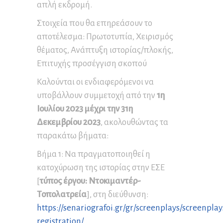
απλή εκδρομή.
Στοιχεία που θα επηρεάσουν το
αποτέλεσμα: Πρωτοτυπία, Χειρισμός
θέματος, Ανάπτυξη ιστορίας/πλοκής,
Επιτυχής προσέγγιση σκοπού
Καλούνται οι ενδιαφερόμενοι να
υποβάλλουν συμμετοχή από την
1η
Ιουλίου 2023 μέχρι την 31η
Δεκεμβρίου 2023
, ακολουθώντας τα
παρακάτω βήματα:
Βήμα 1: Να πραγματοποιηθεί η
κατοχύρωση της ιστορίας στην ΕΣΕ
[
τύπος έργου: Ντοκιμαντέρ-
Τοπολατρεία
], στη διεύθυνση:
https://senariografoi.gr/gr/screenplays/screenplay
registration/