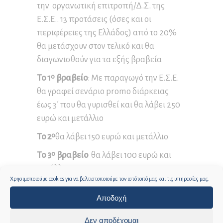
την οργανωτική επιτροπή/Δ.Σ. της
Ε.Σ.Ε.. 13 προτάσεις (όσες και οι
περιφέρειες της Ελλάδος) από το 20%
θα μετάσχουν στον τελικό και θα
διαγωνισθούν για τα εξής βραβεία
Το 1
βραβείο
: Με παραγωγό την Ε.Σ.Ε.
ο
θα γραφεί σενάριο promo διάρκειας
έως 3΄ που θα γυρισθεί και θα λάβει 250
ευρώ και μετάλλιο
Το 2
θα λάβει 150 ευρώ και μετάλλιο
ο
Το 3
βραβείο
θα λάβει 100 ευρώ και
ο
μετάλλιο
Χρησιμοποιούμε cookies για να βελτιστοποιούμε τον ιστότοπό μας και τις υπηρεσίες μας.
Τρεις έπαινοι
Αποδοχή
Οι τρεις αυτοί έπαινοι δικαιούνται να
μετάσχουν σε έναν, οιονδήποτε,
Δεν αποδέχομαι