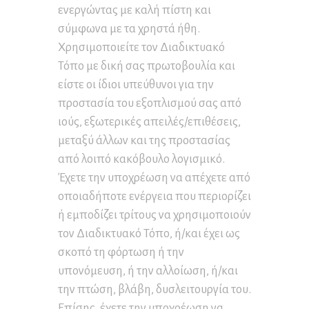
ενεργώντας με καλή πίστη και
σύμφωνα με τα χρηστά ήθη.
Χρησιμοποιείτε τον Διαδικτυακό
Τόπο με δική σας πρωτοβουλία και
είστε οι ίδιοι υπεύθυνοι για την
προστασία του εξοπλισμού σας από
ιούς, εξωτερικές απειλές/επιθέσεις,
μεταξύ άλλων και της προστασίας
από λοιπό κακόβουλο λογισμικό.
Έχετε την υποχρέωση να απέχετε από
οποιαδήποτε ενέργεια που περιορίζει
ή εμποδίζει τρίτους να χρησιμοποιούν
τον Διαδικτυακό Τόπο, ή/και έχει ως
σκοπό τη φόρτωση ή την
υπονόμευση, ή την αλλοίωση, ή/και
την πτώση, βλάβη, δυσλειτουργία του.
Επίσης, έχετε την υποχρέωση να