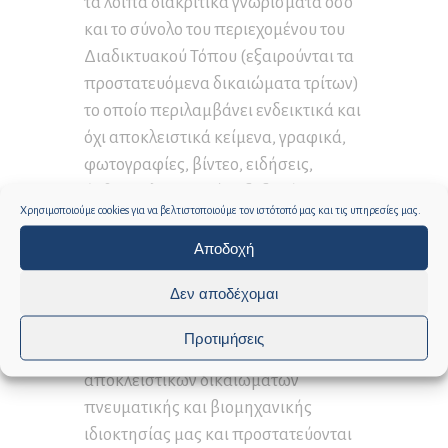
τα λοιπά διακριτικά γνωρίσματα όσο
και το σύνολο του περιεχομένου του
Διαδικτυακού Τόπου (εξαιρούνται τα
προστατευόμενα δικαιώματα τρίτων)
το οποίο περιλαμβάνει ενδεικτικά και
όχι αποκλειστικά κείμενα, γραφικά,
φωτογραφίες, βίντεο, ειδήσεις,
άρθρα, πληροφορίες, δεδομένα,
Χρησιμοποιούμε cookies για να βελτιστοποιούμε τον ιστότοπό μας και τις υπηρεσίες μας.
σχεδιαγράμματα, απεικονίσεις,
ονομασίες και περιγραφές
Αποδοχή
προϊόντων, υπηρεσιών, τη διεπαφή,
Δεν αποδέχομαι
την παρουσίαση και τον τρόπο
διάρθρωσης του υλικού και το
Προτιμήσεις
λογισμικό, αποτελούν αντικείμενα
αποκλειστικών δικαιωμάτων
πνευματικής και βιομηχανικής
ιδιοκτησίας μας και προστατεύονται