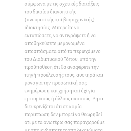
σύμφωνα με τις σχετικές διατάξεις
του δικαίου διανοητικής
(πνευματικής και βιομηχανικής)
ιδιοκτησίας. Μπορείτε να
εκτυπώσετε, να αντιγράψετε ή να
αποθηκεύσετε μεμονωμένα
αποσπάσματα από το περιεχόμενο
του Διαδικτυακού Τόπου, υπό την
προϋπόθεση ότι θα αναφέρετε την
πηγή προέλευσής τους, αυστηρά και
μόνο για την προσωπική σας
ενημέρωση και χρήση και όχι για
εμπορικούς ή άλλους σκοπούς. Ρητά
διευκρινίζεται ότι σε καμία
περίπτωση δεν μπορεί να θεωρηθεί
ότι με τα ανωτέρω σας παραχωρούμε
με οποιονδήποτε τρόπο δικαιώματα