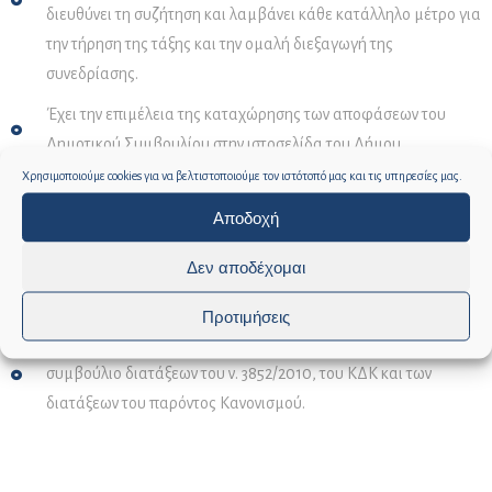
διευθύνει τη συζήτηση και λαμβάνει κάθε κατάλληλο μέτρο για
την τήρηση της τάξης και την ομαλή διεξαγωγή της
συνεδρίασης.
Έχει την επιμέλεια της καταχώρησης των αποφάσεων του
Δημοτικού Συμβουλίου στην ιστοσελίδα του Δήμου.
Χρησιμοποιούμε cookies για να βελτιστοποιούμε τον ιστότοπό μας και τις υπηρεσίες μας.
Ενημερώνει γραπτώς τον Ελεγκτή Νομιμότητας, όταν
δημοτικός σύμβουλος απουσιάζει αδικαιολόγητα από τρεις
Αποδοχή
συνεχόμενες συνεδριάσεις καθώς και σε κάθε περίπτωση μη
Δεν αποδέχομαι
εκτέλεσης των υποχρεώσεων συμβούλου για διάστημα
μεγαλύτερο των τριών συνεχών μηνών.
Προτιμήσεις
Φροντίζει για την τήρηση των σχετικών με το δημοτικό
συμβούλιο διατάξεων του ν. 3852/2010, του ΚΔΚ και των
διατάξεων του παρόντος Κανονισμού.