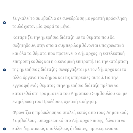
Συγκαλεί το συμβούλιο σε συνεδρίαση με γραπτή πρόσκληση
τουλάχιστον μία φορά το μήνα.
Καταρτίζει την ημερήσια διάταξη με τα θέματα που θα
συζητηθούν, στην οποία συμπεριλαμβάνονται υποχρεωτικά
και όλα τα θέματα που προτείνει ο Δήμαρχος, η εκτελεστική
επιτροπή καθώς και η οικονομική επιτροπή. Για την κατάρτιση
της ημερήσιας διάταξης συνεργάζεται με τον δήμαρχο και τα
άλλα όργανα του δήμου και τις υπηρεσίες αυτού. Για την
εγγραφή ενός θέματος στην ημερήσια διάταξη πρέπει να
κατατεθεί στη Γραμματεία του Δημοτικού Συμβουλίου και με
ενημέρωση του Προέδρου, σχετική εισήγηση.
Φροντίζει η πρόσκληση να σταλεί, εκτός από τους Δημοτικούς
Ψηφιακός Βοηθός Δήμου Δυτικής
KionAI
Σάμου
Συμβούλους, υποχρεωτικά στο Δήμαρχο Επίσης, δύναται να
καλεί δημοτικούς υπαλλήλους ή ιδιώτες, προκειμένου να