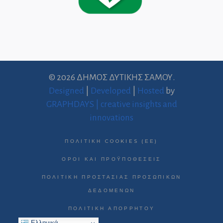
© 2026 ΔΗΜΟΣ ΔΥΤΙΚΗΣ ΣΑΜΟΥ.
Designed
|
Developed
|
Hosted
by
GRAPHDAYS | creative insights and
innovations
ΠΟΛΙΤΙΚΉ COOKIES (ΕΕ)
ΌΡΟΙ ΚΑΙ ΠΡΟΫΠΟΘΈΣΕΙΣ
ΠΟΛΙΤΙΚΉ ΠΡΟΣΤΑΣΊΑΣ ΠΡΟΣΩΠΙΚΏΝ
ΔΕΔΟΜΈΝΩΝ
ΠΟΛΙΤΙΚΉ ΑΠΟΡΡΉΤΟΥ
Ελληνικά