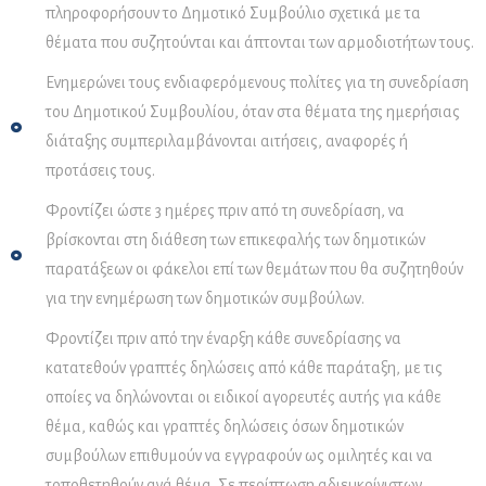
Καλώς ήρθατε στον Δήμο Δυτικής Σάμου!
πληροφορήσουν το Δημοτικό Συμβούλιο σχετικά με τα
Λέγομαι KionAI κι είμαι εδώ για να σας στηρίξω και να σας καθοδηγήσω
θέματα που συζητούνται και άπτονται των αρμοδιοτήτων τους.
σε ό,τι αφορά τις δημοτικές υπηρεσίες. Μαζί κάνουμε την
εξυπηρέτηση πιο απλή και γρήγορη!
Ενημερώνει τους ενδιαφερόμενους πολίτες για τη συνεδρίαση
Μπορείτε να συνομιλήσετε μαζί μου κι
εδώ
του Δημοτικού Συμβουλίου, όταν στα θέματα της ημερήσιας
διάταξης συμπεριλαμβάνονται αιτήσεις, αναφορές ή
προτάσεις τους.
Φροντίζει ώστε 3 ημέρες πριν από τη συνεδρίαση, να
βρίσκονται στη διάθεση των επικεφαλής των δημοτικών
παρατάξεων οι φάκελοι επί των θεμάτων που θα συζητηθούν
για την ενημέρωση των δημοτικών συμβούλων.
Φροντίζει πριν από την έναρξη κάθε συνεδρίασης να
κατατεθούν γραπτές δηλώσεις από κάθε παράταξη, με τις
οποίες να δηλώνονται οι ειδικοί αγορευτές αυτής για κάθε
θέμα, καθώς και γραπτές δηλώσεις όσων δημοτικών
συμβούλων επιθυμούν να εγγραφούν ως ομιλητές και να
τοποθετηθούν ανά θέμα. Σε περίπτωση αδιευκρίνιστων