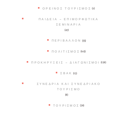
ΟΡΕΙΝΌΣ ΤΟΥΡΙΣΜΌΣ
(2)
ΠΑΙΔΕΊΑ – ΕΠΙΜΟΡΦΩΤΙΚΆ
ΣΕΜΙΝΆΡΙΑ
(47)
ΠΕΡΙΒΆΛΛΟΝ
(55)
ΠΟΛΙΤΙΣΜΌΣ
(105)
ΠΡΟΚΗΡΎΞΕΙΣ – ΔΙΑΓΩΝΙΣΜΟΊ
(138)
ΣΒΑΚ
(13)
ΣΥΝΈΔΡΙΑ ΚΑΙ ΣΥΝΕΔΡΙΑΚΌ
ΤΟΥΡΙΣΜΌ
(8)
ΤΟΥΡΙΣΜΌΣ
(36)