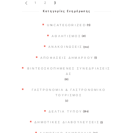
1
2
3
Κατηγορίες Ενημέρωσης
UNCATEGORIZED
(15)
ΑΘΛΗΤΙΣΜΌΣ
(41)
ΑΝΑΚΟΙΝΏΣΕΙΣ
(702)
ΑΠΟΦΆΣΕΙΣ ΔΗΜΆΡΧΟΥ
(5)
ΒΙΝΤΕΟΣΚΟΠΗΜΈΝΕΣ ΣΥΝΕΔΡΙΆΣΕΙΣ
ΔΣ
(18)
ΓΑΣΤΡΟΝΟΜΊΑ & ΓΑΣΤΡΟΝΟΜΙΚΌ
ΤΟΥΡΙΣΜΌΣ
(2)
ΔΕΛΤΊΑ ΤΎΠΟΥ
(584)
ΔΗΜΟΤΙΚΈΣ ΔΙΑΒΟΥΛΕΎΣΕΙΣ
(5)