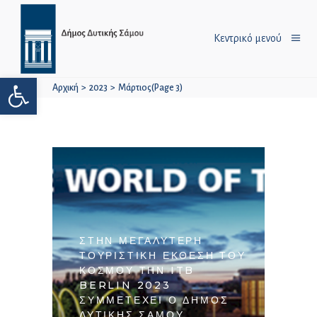
Κεντρικό μενού
Ανοίξτε τη γραμμή εργαλείων
Αρχική
>
2023
>
Μάρτιος
(Page 3)
ΣΤΗΝ ΜΕΓΑΛΎΤΕΡΗ
ΤΟΥΡΙΣΤΙΚΉ ΈΚΘΕΣΗ ΤΟΥ
ΚΌΣΜΟΥ ΤΗΝ ITB
BERLIN 2023
ΣΥΜΜΕΤΈΧΕΙ Ο ΔΉΜΟΣ
ΔΥΤΙΚΉΣ ΣΆΜΟΥ