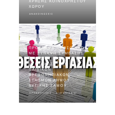
ΧΡΉΣΗΣ ΚΟΙΝΟΧΡΉΣΤΟΥ
ΧΏΡΟΥ
ΑΝΑΚΟΙΝΏΣΕΙΣ
ΠΡΌΣΛΗΨΗ ΠΡΟΣΩΠΙΚΟΎ
ΜΕ ΣΎΝΑΨΗ ΣΎΜΒΑΣΗΣ
ΕΡΓΑΣΊΑΣ ΙΔΟΧ ΓΙΑ ΤΗ
ΣΤΕΛΈΧΩΣΗ ΤΩΝ
ΠΑΙΔΙΚΏΝ
ΒΡΕΦΟΝΗΠΙΑΚΏΝ
ΣΤΑΘΜΏΝ ΔΉΜΟΥ
ΔΥΤΙΚΉΣ ΣΆΜΟΥ
ΠΡΟΚΗΡΎΞΕΙΣ - ΔΙΑΓΩΝΙΣΜΟΊ