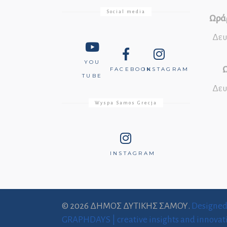
Social media
Ωράρ
Δευ
YOU
Ω
FACEBOOK
INSTAGRAM
TUBE
Δευ
Wyspa Samos Grecja
INSTAGRAM
© 2026 ΔΗΜΟΣ ΔΥΤΙΚΗΣ ΣΑΜΟΥ.
Designe
GRAPHDAYS | creative insights and innovat