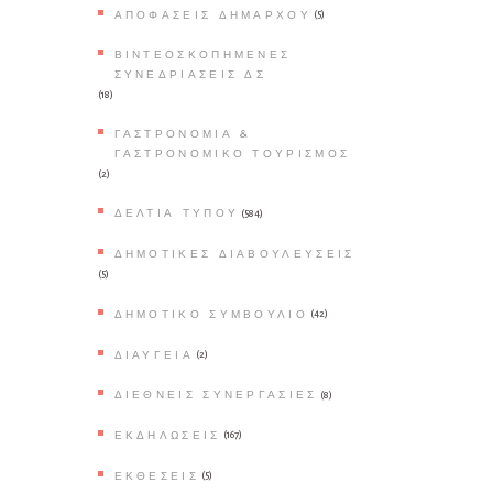
Παγετού
ΑΠΟΦΆΣΕΙΣ ΔΗΜΆΡΧΟΥ
(5)
Ο∆ΗΓΙΕΣ για ΟΡΕΙΒΑΣΙΑ
ΒΙΝΤΕΟΣΚΟΠΗΜΈΝΕΣ
και ΟΡΕΙΝΗ ΠΕΖΟΠΟΡΙΑ
ΣΥΝΕΔΡΙΆΣΕΙΣ ΔΣ
(18)
ΚΑΥΣΩΝΑΣ – ΟΔΗΓΙΕΣ
ΓΑΣΤΡΟΝΟΜΊΑ &
ΠΡΟΣΤΑΣΙΑΣ
ΓΑΣΤΡΟΝΟΜΙΚΌ ΤΟΥΡΙΣΜΌΣ
(2)
ΔΕΛΤΊΑ ΤΎΠΟΥ
(584)
ΔΗΜΟΤΙΚΈΣ ΔΙΑΒΟΥΛΕΎΣΕΙΣ
(5)
ΔΗΜΟΤΙΚΌ ΣΥΜΒΟΎΛΙΟ
(42)
ΔΙΑΎΓΕΙΑ
(2)
ΔΙΕΘΝΕΊΣ ΣΥΝΕΡΓΑΣΊΕΣ
(8)
ΕΚΔΗΛΏΣΕΙΣ
(167)
ΕΚΘΈΣΕΙΣ
(5)