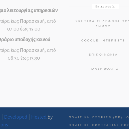
Επικοινωνία
ιο λειτουργίας υπηρεσιών
τέρα έως Παρασκευή, από
ΧΡΉΣΙΜΑ ΤΗΛΈΦΩΝΑ ΤΟ
ΔΉΜΟΥ
07:00 έως 15:00
ράριο υποδοχής κοινού
GOOGLE INTERESTS
τέρα έως Παρασκευή, από
ΕΠΙΚΟΙΝΩΝΊΑ
08:30 έως 13:30
DASHBOARD
d
|
Developed
|
Hosted
by
ΠΟΛΙΤΙΚΉ COOKIES (ΕΕ)
ions
ΠΟΛΙΤΙΚΉ ΠΡΟΣΤΑΣΊΑΣ Π