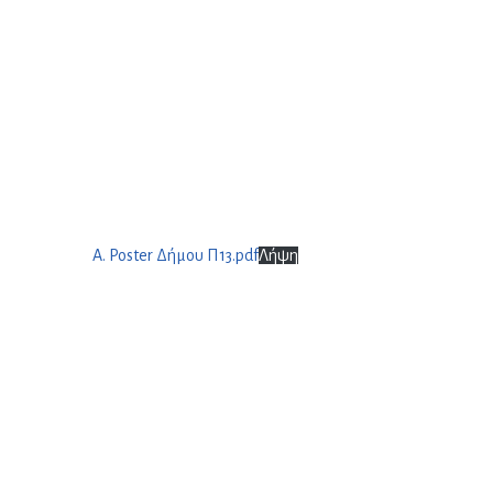
Α. Poster Δήμου Π13.pdf
Λήψη