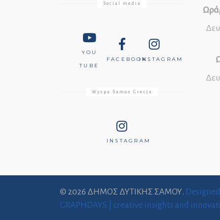
Social media
Ωράρ
Δευ
YOU
Ω
FACEBOOK
INSTAGRAM
TUBE
Δευ
Wyspa Samos Grecja
INSTAGRAM
© 2026 ΔΗΜΟΣ ΔΥΤΙΚΗΣ ΣΑΜΟΥ.
Designe
GRAPHDAYS | creative insights and innovat