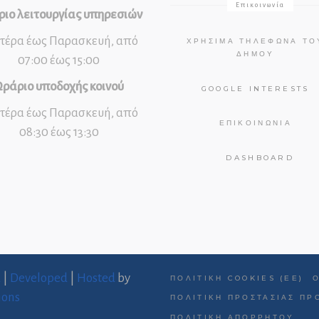
Επικοινωνία
ιο λειτουργίας υπηρεσιών
τέρα έως Παρασκευή, από
ΧΡΉΣΙΜΑ ΤΗΛΈΦΩΝΑ ΤΟ
ΔΉΜΟΥ
07:00 έως 15:00
ράριο υποδοχής κοινού
GOOGLE INTERESTS
τέρα έως Παρασκευή, από
ΕΠΙΚΟΙΝΩΝΊΑ
08:30 έως 13:30
DASHBOARD
d
|
Developed
|
Hosted
by
ΠΟΛΙΤΙΚΉ COOKIES (ΕΕ)
ions
ΠΟΛΙΤΙΚΉ ΠΡΟΣΤΑΣΊΑΣ Π
ΠΟΛΙΤΙΚΉ ΑΠΟΡΡΉΤΟΥ