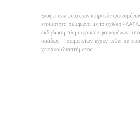
Συνέδρια και Συνεδριακός
Μο
Πρ
Πα
Τουρισμός
Εν
Σε
Ετ
Ενόψει των έκτακτων καιρικών φαινομένων
Δ
Αρ
ετοιμότητα σύμφωνα με το σχέδιο «ΔΑΡΔ
Εκ
Δ.
εκδήλωση πλημμυρικών φαινομένων από τι
Επ
ομάδων – σωματείων έχουν τεθεί σε ετο
Αρ
χρονικού διαστήματος.
Αρ
Επ
Αρ
Επ
Κα
τω