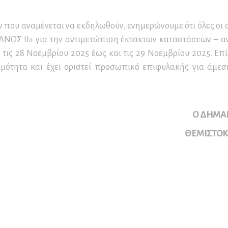
υσείο Βυρσοδεψίας
οϊσταμένων Διοικητικών
ιδεία – Επιμορφωτικά
οτήτων
μινάρια
ήσιοι Απολογισμοί
 που αναμένεται να εκδηλωθούν, ενημερώνουμε ότι όλες οι α
ράσεων
μοδιότητες Προέδρου
ΑΝΟΣ ΙΙ» για την αντιμετώπιση έκτακτων καταστάσεων – α
παίδευση και
Σ.
ς 28 Νοεμβρίου 2025 έως και τις 29 Νοεμβρίου 2025. Επί
ιχειρηματικότητα
ιμότητα και έχει οριστεί προσωπικό επιφυλακής για άμ
μοδιότητες Δ.Σ.
μοδιότητες Εκτελεστικής
ιτροπής
Ο ΔΗΜΑ
μοδιότητες Οικονομικής
ιτροπής
ΘΕΜΙΣΤΟ
νονισμοί Λειτουργίας
ν Δημοτικών Υπηρεσιών