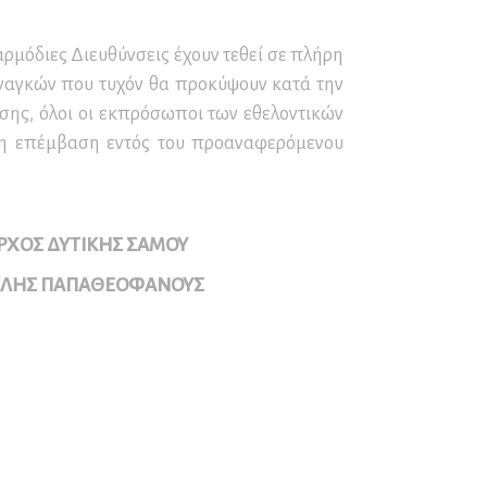
Παγετού
Ο∆ΗΓΙΕΣ για ΟΡΕΙΒΑΣΙΑ
ρμόδιες Διευθύνσεις έχουν τεθεί σε πλήρη
και ΟΡΕΙΝΗ ΠΕΖΟΠΟΡΙΑ
ναγκών που τυχόν θα προκύψουν κατά την
ΚΑΥΣΩΝΑΣ – ΟΔΗΓΙΕΣ
σης, όλοι οι εκπρόσωποι των εθελοντικών
ΠΡΟΣΤΑΣΙΑΣ
εση επέμβαση εντός του προαναφερόμενου
ΡΧΟΣ ΔΥΤΙΚΗΣ ΣΑΜΟΥ
ΚΛΗΣ ΠΑΠΑΘΕΟΦΑΝΟΥΣ