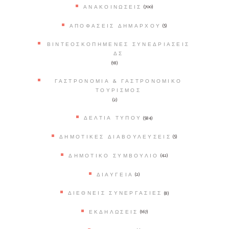
ΑΝΑΚΟΙΝΏΣΕΙΣ
(700)
ΑΠΟΦΆΣΕΙΣ ΔΗΜΆΡΧΟΥ
(5)
ΒΙΝΤΕΟΣΚΟΠΗΜΈΝΕΣ ΣΥΝΕΔΡΙΆΣΕΙΣ
ΔΣ
(18)
ΓΑΣΤΡΟΝΟΜΊΑ & ΓΑΣΤΡΟΝΟΜΙΚΌ
ΤΟΥΡΙΣΜΌΣ
(2)
ΔΕΛΤΊΑ ΤΎΠΟΥ
(584)
ΔΗΜΟΤΙΚΈΣ ΔΙΑΒΟΥΛΕΎΣΕΙΣ
(5)
ΔΗΜΟΤΙΚΌ ΣΥΜΒΟΎΛΙΟ
(42)
ΔΙΑΎΓΕΙΑ
(2)
ΔΙΕΘΝΕΊΣ ΣΥΝΕΡΓΑΣΊΕΣ
(8)
ΕΚΔΗΛΏΣΕΙΣ
(167)