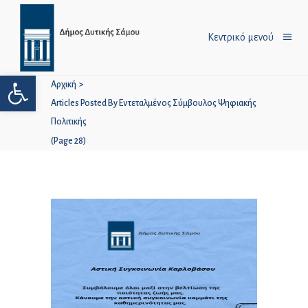
Κεντρικό μενού
Ανοίξτε τη γραμμή εργαλείων
Αρχική
>
Articles Posted By Εντεταλμένος Σύμβουλος Ψηφιακής
Πολιτικής
(Page 28)