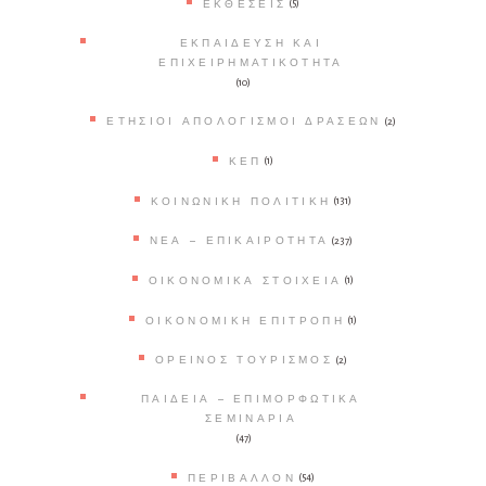
ΕΚΘΈΣΕΙΣ
(5)
ΕΚΠΑΊΔΕΥΣΗ ΚΑΙ
ΕΠΙΧΕΙΡΗΜΑΤΙΚΌΤΗΤΑ
(10)
ΕΤΉΣΙΟΙ ΑΠΟΛΟΓΙΣΜΟΊ ΔΡΆΣΕΩΝ
(2)
ΚΕΠ
(1)
ΚΟΙΝΩΝΙΚΉ ΠΟΛΙΤΙΚΉ
(131)
ΝΈΑ – ΕΠΙΚΑΙΡΌΤΗΤΑ
(237)
ΟΙΚΟΝΟΜΙΚΆ ΣΤΟΙΧΕΊΑ
(1)
ΟΙΚΟΝΟΜΙΚΉ ΕΠΙΤΡΟΠΉ
(1)
ΟΡΕΙΝΌΣ ΤΟΥΡΙΣΜΌΣ
(2)
ΠΑΙΔΕΊΑ – ΕΠΙΜΟΡΦΩΤΙΚΆ
ΣΕΜΙΝΆΡΙΑ
(47)
ΠΕΡΙΒΆΛΛΟΝ
(54)