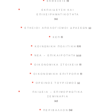
ΕΚΘΈΣΕΙΣ
(5)
ΕΚΠΑΊΔΕΥΣΗ ΚΑΙ
ΕΠΙΧΕΙΡΗΜΑΤΙΚΌΤΗΤΑ
(10)
ΕΤΉΣΙΟΙ ΑΠΟΛΟΓΙΣΜΟΊ ΔΡΆΣΕΩΝ
(2)
ΚΕΠ
(1)
ΚΟΙΝΩΝΙΚΉ ΠΟΛΙΤΙΚΉ
(131)
ΝΈΑ – ΕΠΙΚΑΙΡΌΤΗΤΑ
(237)
ΟΙΚΟΝΟΜΙΚΆ ΣΤΟΙΧΕΊΑ
(1)
ΟΙΚΟΝΟΜΙΚΉ ΕΠΙΤΡΟΠΉ
(1)
ΟΡΕΙΝΌΣ ΤΟΥΡΙΣΜΌΣ
(2)
ΠΑΙΔΕΊΑ – ΕΠΙΜΟΡΦΩΤΙΚΆ
ΣΕΜΙΝΆΡΙΑ
(47)
ΠΕΡΙΒΆΛΛΟΝ
(54)