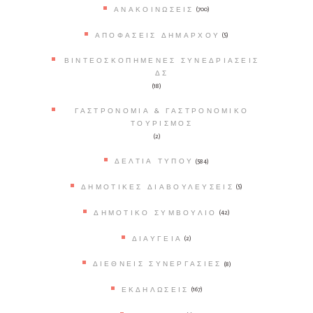
ΑΝΑΚΟΙΝΏΣΕΙΣ
(700)
ΑΠΟΦΆΣΕΙΣ ΔΗΜΆΡΧΟΥ
(5)
ΒΙΝΤΕΟΣΚΟΠΗΜΈΝΕΣ ΣΥΝΕΔΡΙΆΣΕΙΣ
ΔΣ
(18)
ΓΑΣΤΡΟΝΟΜΊΑ & ΓΑΣΤΡΟΝΟΜΙΚΌ
ΤΟΥΡΙΣΜΌΣ
(2)
ΔΕΛΤΊΑ ΤΎΠΟΥ
(584)
ΔΗΜΟΤΙΚΈΣ ΔΙΑΒΟΥΛΕΎΣΕΙΣ
(5)
ΔΗΜΟΤΙΚΌ ΣΥΜΒΟΎΛΙΟ
(42)
ΔΙΑΎΓΕΙΑ
(2)
ΔΙΕΘΝΕΊΣ ΣΥΝΕΡΓΑΣΊΕΣ
(8)
ΕΚΔΗΛΏΣΕΙΣ
(167)