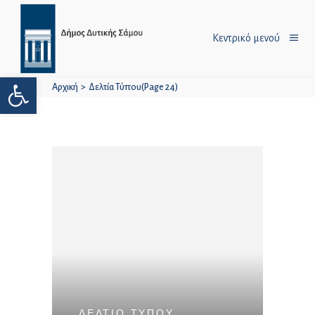
Κεντρικό μενού
Ανοίξτε τη γραμμή εργαλείων
Αρχική
>
Δελτία Τύπου
(Page 24)
ΔΕΛΤΙΟ ΤΥΠΟΥ