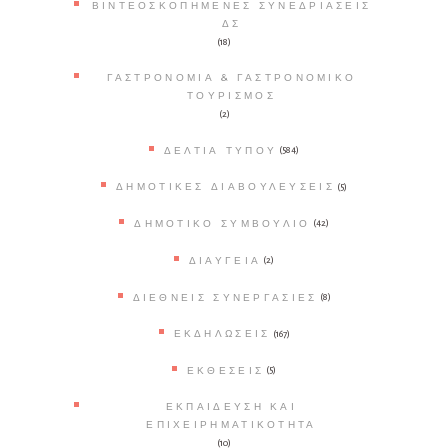
ΒΙΝΤΕΟΣΚΟΠΗΜΈΝΕΣ ΣΥΝΕΔΡΙΆΣΕΙΣ
ΔΣ
(18)
ΓΑΣΤΡΟΝΟΜΊΑ & ΓΑΣΤΡΟΝΟΜΙΚΌ
ΤΟΥΡΙΣΜΌΣ
(2)
ΔΕΛΤΊΑ ΤΎΠΟΥ
(584)
ΔΗΜΟΤΙΚΈΣ ΔΙΑΒΟΥΛΕΎΣΕΙΣ
(5)
ΔΗΜΟΤΙΚΌ ΣΥΜΒΟΎΛΙΟ
(42)
ΔΙΑΎΓΕΙΑ
(2)
ΔΙΕΘΝΕΊΣ ΣΥΝΕΡΓΑΣΊΕΣ
(8)
ΕΚΔΗΛΏΣΕΙΣ
(167)
ΕΚΘΈΣΕΙΣ
(5)
ΕΚΠΑΊΔΕΥΣΗ ΚΑΙ
ΕΠΙΧΕΙΡΗΜΑΤΙΚΌΤΗΤΑ
(10)