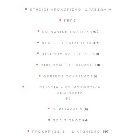
ΕΤΉΣΙΟΙ ΑΠΟΛΟΓΙΣΜΟΊ ΔΡΆΣΕΩΝ
(2)
ΚΕΠ
(1)
ΚΟΙΝΩΝΙΚΉ ΠΟΛΙΤΙΚΉ
(131)
ΝΈΑ – ΕΠΙΚΑΙΡΌΤΗΤΑ
(237)
ΟΙΚΟΝΟΜΙΚΆ ΣΤΟΙΧΕΊΑ
(1)
ΟΙΚΟΝΟΜΙΚΉ ΕΠΙΤΡΟΠΉ
(1)
ΟΡΕΙΝΌΣ ΤΟΥΡΙΣΜΌΣ
(2)
ΠΑΙΔΕΊΑ – ΕΠΙΜΟΡΦΩΤΙΚΆ
ΣΕΜΙΝΆΡΙΑ
(47)
ΠΕΡΙΒΆΛΛΟΝ
(54)
ΠΟΛΙΤΙΣΜΌΣ
(105)
ΠΡΟΚΗΡΎΞΕΙΣ – ΔΙΑΓΩΝΙΣΜΟΊ
(136)