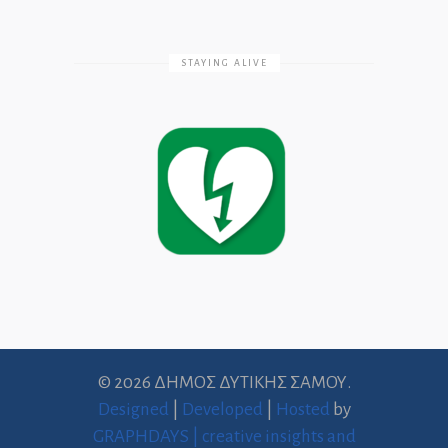
STAYING ALIVE
© 2026 ΔΗΜΟΣ ΔΥΤΙΚΗΣ ΣΑΜΟΥ.
Designed
|
Developed
|
Hosted
by
GRAPHDAYS | creative insights and