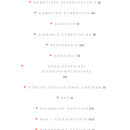
ΔΗΜΟΤΙΚΈΣ ΔΙΑΒΟΥΛΕΎΣΕΙΣ
(5)
ΔΗΜΟΤΙΚΌ ΣΥΜΒΟΎΛΙΟ
(42)
ΔΙΑΎΓΕΙΑ
(2)
ΔΙΕΘΝΕΊΣ ΣΥΝΕΡΓΑΣΊΕΣ
(8)
ΕΚΔΗΛΏΣΕΙΣ
(167)
ΕΚΘΈΣΕΙΣ
(5)
ΕΚΠΑΊΔΕΥΣΗ ΚΑΙ
ΕΠΙΧΕΙΡΗΜΑΤΙΚΌΤΗΤΑ
(10)
ΕΤΉΣΙΟΙ ΑΠΟΛΟΓΙΣΜΟΊ ΔΡΆΣΕΩΝ
(2)
ΚΕΠ
(1)
ΚΟΙΝΩΝΙΚΉ ΠΟΛΙΤΙΚΉ
(131)
ΝΈΑ – ΕΠΙΚΑΙΡΌΤΗΤΑ
(237)
ΟΙΚΟΝΟΜΙΚΆ ΣΤΟΙΧΕΊΑ
(1)