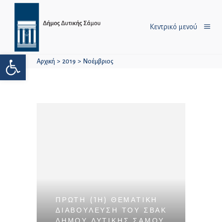
Κεντρικό μενού
Ανοίξτε τη γραμμή εργαλείων
Αρχική
>
2019
>
Νοέμβριος
ΠΡΏΤΗ (1Η) ΘΕΜΑΤΙΚΉ
ΔΙΑΒΟΎΛΕΥΣΗ ΤΟΥ ΣΒΑΚ
ΔΉΜΟΥ ΔΥΤΙΚΉΣ ΣΆΜΟΥ