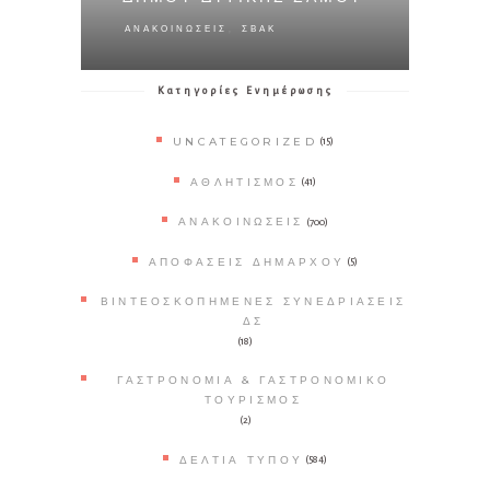
,
ΑΝΑΚΟΙΝΏΣΕΙΣ
ΣΒΑΚ
Κατηγορίες Ενημέρωσης
UNCATEGORIZED
(15)
ΑΘΛΗΤΙΣΜΌΣ
(41)
ΑΝΑΚΟΙΝΏΣΕΙΣ
(700)
ΑΠΟΦΆΣΕΙΣ ΔΗΜΆΡΧΟΥ
(5)
ΒΙΝΤΕΟΣΚΟΠΗΜΈΝΕΣ ΣΥΝΕΔΡΙΆΣΕΙΣ
ΔΣ
(18)
ΓΑΣΤΡΟΝΟΜΊΑ & ΓΑΣΤΡΟΝΟΜΙΚΌ
ΤΟΥΡΙΣΜΌΣ
(2)
ΔΕΛΤΊΑ ΤΎΠΟΥ
(584)