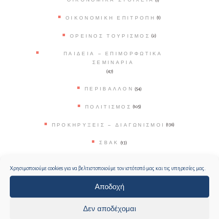
ΟΙΚΟΝΟΜΙΚΉ ΕΠΙΤΡΟΠΉ
(1)
ΟΡΕΙΝΌΣ ΤΟΥΡΙΣΜΌΣ
(2)
ΠΑΙΔΕΊΑ – ΕΠΙΜΟΡΦΩΤΙΚΆ
ΣΕΜΙΝΆΡΙΑ
(47)
ΠΕΡΙΒΆΛΛΟΝ
(54)
ΠΟΛΙΤΙΣΜΌΣ
(105)
ΠΡΟΚΗΡΎΞΕΙΣ – ΔΙΑΓΩΝΙΣΜΟΊ
(136)
ΣΒΑΚ
(13)
ΣΥΝΈΔΡΙΑ ΚΑΙ ΣΥΝΕΔΡΙΑΚΌ
Χρησιμοποιούμε cookies για να βελτιστοποιούμε τον ιστότοπό μας και τις υπηρεσίες μας.
ΤΟΥΡΙΣΜΌ
(8)
Αποδοχή
ΤΟΥΡΙΣΜΌΣ
(36)
Δεν αποδέχομαι