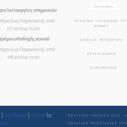
Επικοινωνία
ιο λειτουργίας υπηρεσιών
τέρα έως Παρασκευή, από
ΧΡΉΣΙΜΑ ΤΗΛΈΦΩΝΑ ΤΟ
ΔΉΜΟΥ
07:00 έως 15:00
ράριο υποδοχής κοινού
GOOGLE INTERESTS
τέρα έως Παρασκευή, από
ΕΠΙΚΟΙΝΩΝΊΑ
08:30 έως 13:30
DASHBOARD
d
|
Developed
|
Hosted
by
ΠΟΛΙΤΙΚΉ COOKIES (ΕΕ)
ions
ΠΟΛΙΤΙΚΉ ΠΡΟΣΤΑΣΊΑΣ Π