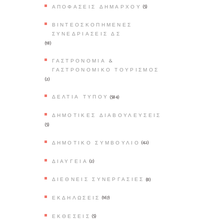
Παγετού
ΑΠΟΦΆΣΕΙΣ ΔΗΜΆΡΧΟΥ
(5)
Ο∆ΗΓΙΕΣ για ΟΡΕΙΒΑΣΙΑ
ΒΙΝΤΕΟΣΚΟΠΗΜΈΝΕΣ
και ΟΡΕΙΝΗ ΠΕΖΟΠΟΡΙΑ
ΣΥΝΕΔΡΙΆΣΕΙΣ ΔΣ
(18)
ΚΑΥΣΩΝΑΣ – ΟΔΗΓΙΕΣ
ΓΑΣΤΡΟΝΟΜΊΑ &
ΠΡΟΣΤΑΣΙΑΣ
ΓΑΣΤΡΟΝΟΜΙΚΌ ΤΟΥΡΙΣΜΌΣ
(2)
ΔΕΛΤΊΑ ΤΎΠΟΥ
(584)
ΔΗΜΟΤΙΚΈΣ ΔΙΑΒΟΥΛΕΎΣΕΙΣ
(5)
ΔΗΜΟΤΙΚΌ ΣΥΜΒΟΎΛΙΟ
(42)
ΔΙΑΎΓΕΙΑ
(2)
ΔΙΕΘΝΕΊΣ ΣΥΝΕΡΓΑΣΊΕΣ
(8)
ΕΚΔΗΛΏΣΕΙΣ
(167)
ΕΚΘΈΣΕΙΣ
(5)