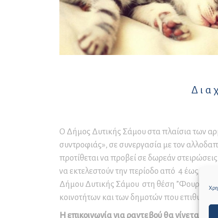
Συνέδρια και Συνεδριακός
Μο
Πρ
Πα
Τουρισμός
Εν
Σε
Ετ
Δ
Αρ
Εκ
Δ.
Επ
Αρ
Αρ
Δια
Επ
Αρ
Επ
Ο Δήμος Δυτικής Σάμου στα πλαίσια των αρ
Κα
συντροφιάς», σε συνεργασία με τον αλλοδαπό
τω
προτίθεται να προβεί σε δωρεάν στειρώσει
να εκτελεστούν την περίοδο από 4 έως και 
Δήμου Δυτικής Σάμου στη θέση ”Φουρνιώτικ
Χρησ
κοινοτήτων και των δημοτών που επιθυμού
Η επικοινωνία για ραντεβού θα γίνεται στο τ