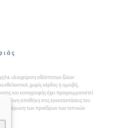
Παγετού
Ο∆ΗΓΙΕΣ για ΟΡΕΙΒΑΣΙΑ
και ΟΡΕΙΝΗ ΠΕΖΟΠΟΡΙΑ
ΚΑΥΣΩΝΑΣ – ΟΔΗΓΙΕΣ
ΠΡΟΣΤΑΣΙΑΣ
φιάς
235/14 «Διαχείριση αδέσποτων ζώων
ου εθελοντικά, χωρίς κέρδος ή αμοιβή,
ανσης και καταγραφής έχει προγραμματιστεί
την ξύλινη αποθήκη στις εγκαταστάσεις του
ην ενημέρωση των προέδρων των τοπικών