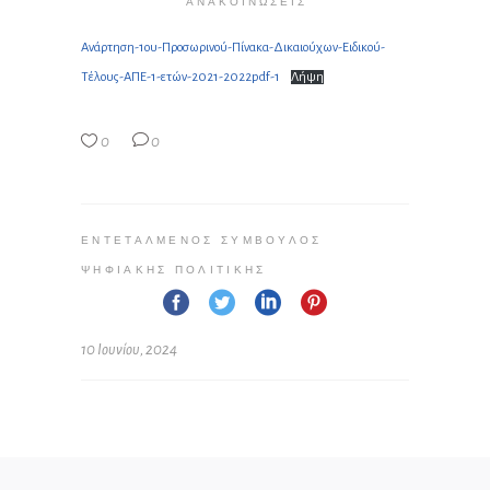
ΑΝΑΚΟΙΝΏΣΕΙΣ
Ανάρτηση-1ου-Προσωρινού-Πίνακα-Δικαιούχων-Ειδικού-
Τέλους-ΑΠΕ-1-ετών-2021-2022pdf-1
Λήψη
0
0
ΕΝΤΕΤΑΛΜΈΝΟΣ ΣΎΜΒΟΥΛΟΣ
ΨΗΦΙΑΚΉΣ ΠΟΛΙΤΙΚΉΣ
10 Ιουνίου, 2024