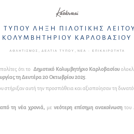
υσείο Βυρσοδεψίας
οϊσταμένων Διοικητικών
ιδεία – Επιμορφωτικά
Karlovasi
οτήτων
μινάρια
ήσιοι Απολογισμοί
ράσεων
μοδιότητες Προέδρου
παίδευση και
Ο ΤΥΠΟΥ ΛΗΞΗ ΠΙΛΟΤΙΚΗΣ ΛΕΙΤΟ
Σ.
ιχειρηματικότητα
ΚΟΛΥΜΒΗΤΗΡΙΟΥ ΚΑΡΛΟΒΑΣΙΟΥ
μοδιότητες Δ.Σ.
μοδιότητες Εκτελεστικής
,
,
ΑΘΛΗΤΙΣΜΌΣ
ΔΕΛΤΊΑ ΤΎΠΟΥ
ΝΈΑ - ΕΠΙΚΑΙΡΌΤΗΤΑ
ιτροπής
μοδιότητες Οικονομικής
πολίτες ότι το
Δημοτικό Κολυμβητήριο Καρλοβασίου
ολοκλ
ιτροπής
υργίας τη Δευτέρα 20 Οκτωβρίου 2025
.
νονισμοί Λειτουργίας
ου στήριξαν αυτή την προσπάθεια και αξιοποίησαν τη δυνατό
ν Δημοτικών Υπηρεσιών
από τη νέα χρονιά
,
με
νεότερη επίσημη ανακοίνωση
του 