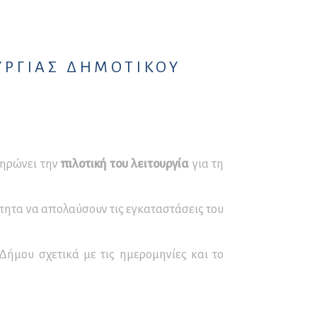
Παγετού
Ο∆ΗΓΙΕΣ για ΟΡΕΙΒΑΣΙΑ
και ΟΡΕΙΝΗ ΠΕΖΟΠΟΡΙΑ
ΥΡΓΙΑΣ ΔΗΜΟΤΙΚΟΥ
ΚΑΥΣΩΝΑΣ – ΟΔΗΓΙΕΣ
ΠΡΟΣΤΑΣΙΑΣ
ηρώνει την
πιλοτική του λειτουργία
για τη
τητα να απολαύσουν τις εγκαταστάσεις του
Δήμου σχετικά με τις ημερομηνίες και το