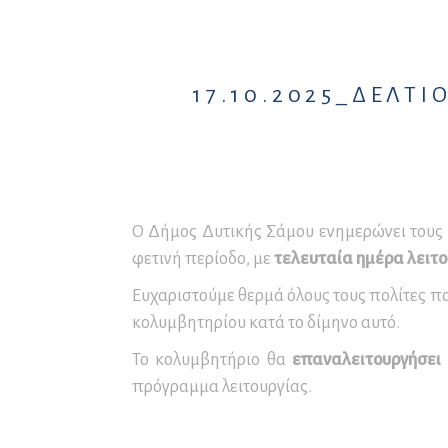
Συνέδρια και Συνεδριακός
Μο
Πρ
Πα
Τουρισμός
Εν
Σε
Ετ
Δ
Αρ
Εκ
17.10.2025_ΔΕΛΤΙ
Δ.
Επ
Αρ
Αρ
Επ
Αρ
Ο Δήμος Δυτικής Σάμου ενημερώνει τους 
Επ
φετινή περίοδο, με
τελευταία ημέρα λειτο
Κα
Ευχαριστούμε θερμά όλους τους πολίτες π
τω
κολυμβητηρίου κατά το δίμηνο αυτό.
Το κολυμβητήριο θα
επαναλειτουργήσει 
πρόγραμμα λειτουργίας.