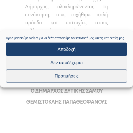
Δήμαρχος, ολοκληρώνοντας τη
συνάντηση, τους ευχήθηκε καλή
πρόοδο και επιτυχίες στους
μελλοντικούς αγώνες τους,
υπογραμμίζοντας τη διαρκή πρόθεση
Χρησιμοποιούμε cookies για να βελτιστοποιούμε τον ιστότοπό μας και τις υπηρεσίες μας.
του Δήμου να στηρίζει δράσεις που
Αποδοχή
προάγουν την πνευματική ανάπτυξη
Δεν αποδέχομαι
και δημιουργικότητα των νέων του
τόπου.
Προτιμήσεις
Ο ΔΗΜΑΡΧΟΣ ΔΥΤΙΚΗΣ ΣΑΜΟΥ
ΘΕΜΙΣΤΟΚΛΗΣ ΠΑΠΑΘΕΟΦΑΝΟΥΣ