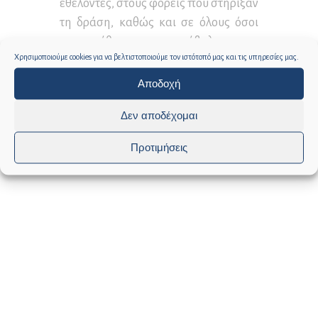
εθελοντές, στους φορείς που στήριξαν
τη δράση, καθώς και σε όλους όσοι
παρευρέθηκαν και συνέβαλαν στην
Χρησιμοποιούμε cookies για να βελτιστοποιούμε τον ιστότοπό μας και τις υπηρεσίες μας.
υλοποίηση της.
Αποδοχή
Ο ΔΗΜΑΡΧΟΣ ΔΥΤΙΚΗΣ ΣΑΜΟΥ
Δεν αποδέχομαι
ΘΕΜΙΣΤΟΚΛΗΣ ΠΑΠΑΘΕΟΦΑΝΟΥΣ
Προτιμήσεις