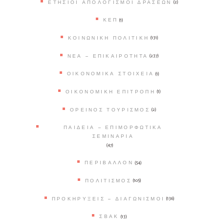
ΕΤΉΣΙΟΙ ΑΠΟΛΟΓΙΣΜΟΊ ΔΡΆΣΕΩΝ
(2)
ΚΕΠ
(1)
ΚΟΙΝΩΝΙΚΉ ΠΟΛΙΤΙΚΉ
(131)
ΝΈΑ – ΕΠΙΚΑΙΡΌΤΗΤΑ
(237)
ΟΙΚΟΝΟΜΙΚΆ ΣΤΟΙΧΕΊΑ
(1)
ΟΙΚΟΝΟΜΙΚΉ ΕΠΙΤΡΟΠΉ
(1)
ΟΡΕΙΝΌΣ ΤΟΥΡΙΣΜΌΣ
(2)
ΠΑΙΔΕΊΑ – ΕΠΙΜΟΡΦΩΤΙΚΆ
ΣΕΜΙΝΆΡΙΑ
(47)
ΠΕΡΙΒΆΛΛΟΝ
(54)
ΠΟΛΙΤΙΣΜΌΣ
(105)
ΠΡΟΚΗΡΎΞΕΙΣ – ΔΙΑΓΩΝΙΣΜΟΊ
(136)
ΣΒΑΚ
(13)