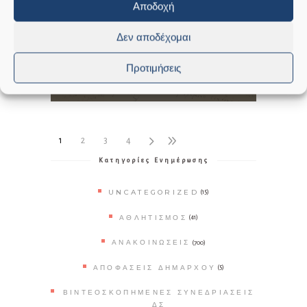
Αποδοχή
ΤΙΜΗΤΙΚΗ ΕΚΔΗΛΩΣΗ-
ΕΚΘΕΣΗ ΤΕΚΜΗΡΙΩΝ ΚΑΙ
Δεν αποδέχομαι
ΕΚΔΟΣΕΩΝ
,
,
ΑΝΑΚΟΙΝΏΣΕΙΣ
ΕΚΔΗΛΏΣΕΙΣ
Προτιμήσεις
ΠΟΛΙΤΙΣΜΌΣ
1
2
3
4
Κατηγορίες Ενημέρωσης
UNCATEGORIZED
(15)
ΑΘΛΗΤΙΣΜΌΣ
(41)
ΑΝΑΚΟΙΝΏΣΕΙΣ
(700)
ΑΠΟΦΆΣΕΙΣ ΔΗΜΆΡΧΟΥ
(5)
ΒΙΝΤΕΟΣΚΟΠΗΜΈΝΕΣ ΣΥΝΕΔΡΙΆΣΕΙΣ
ΔΣ