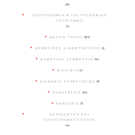
(18)
ΓΑΣΤΡΟΝΟΜΊΑ & ΓΑΣΤΡΟΝΟΜΙΚΌ
ΤΟΥΡΙΣΜΌΣ
(2)
ΔΕΛΤΊΑ ΤΎΠΟΥ
(584)
ΔΗΜΟΤΙΚΈΣ ΔΙΑΒΟΥΛΕΎΣΕΙΣ
(5)
ΔΗΜΟΤΙΚΌ ΣΥΜΒΟΎΛΙΟ
(42)
ΔΙΑΎΓΕΙΑ
(2)
ΔΙΕΘΝΕΊΣ ΣΥΝΕΡΓΑΣΊΕΣ
(8)
ΕΚΔΗΛΏΣΕΙΣ
(167)
ΕΚΘΈΣΕΙΣ
(5)
ΕΚΠΑΊΔΕΥΣΗ ΚΑΙ
ΕΠΙΧΕΙΡΗΜΑΤΙΚΌΤΗΤΑ
(10)