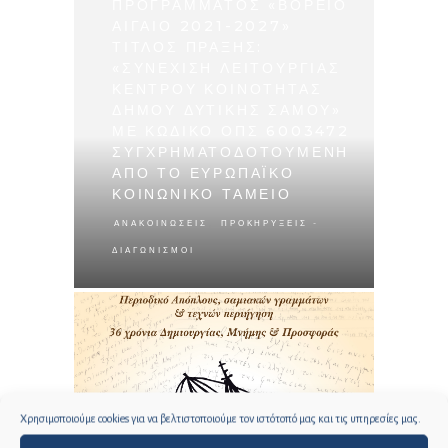
ΠΡΟΓΡΑΜΜΑΤΟΣ «ΒΟΡΕΙΟ
ΑΙΓΑΙΟ 2021-2027»
ΤΙΤΛΟΣ ΠΡΑΞΗΣ:
«ΣΥΝΕΧΙΣΗ ΛΕΙΤΟΥΡΓΙΑΣ
ΚΕΝΤΡΟΥ ΚΟΙΝΟΤΗΤΑΣ
ΔΗΜΟΥ ΔΥΤΙΚΗΣ ΣΑΜΟΥ»
ΜΕ ΚΩΔΙΚΟ ΟΠΣ 6003472
ΣΥΓΧΡΗΜΑΤΟΔΟΤΟΥΜΕΝΗ
ΑΠΟ ΤΟ ΕΥΡΩΠΑΪΚΟ
ΚΟΙΝΩΝΙΚΟ ΤΑΜΕΙΟ
,
ΑΝΑΚΟΙΝΏΣΕΙΣ
ΠΡΟΚΗΡΎΞΕΙΣ -
ΔΙΑΓΩΝΙΣΜΟΊ
Χρησιμοποιούμε cookies για να βελτιστοποιούμε τον ιστότοπό μας και τις υπηρεσίες μας.
23.6.2026 ΑΝΑΚΟΙΝΩΣΗ