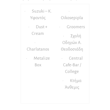
· Suzuki – Κ.
·
Υφαντός
Oikosepipla
· Dust +
· Groomers
Cream
· Σχολή
·
Οδηγών Α.
Charlatanos
Θεοδοσιάδη
· Metalize
· Central
Box
Cafe-Bar /
College
· Κτήμα
Άνθεμις