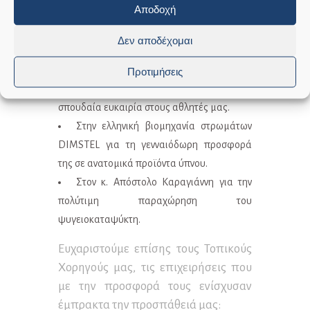
Αποδοχή
Super League και φίλο του Δήμου μας, για
την ευγενική του μεσολάβηση και την
Δεν αποδέχομαι
εξασφάλιση των δωρεάν προσκλήσεων
συμμετοχής για τον μεγάλο αγώνα
Προτιμήσεις
“Ioannina Lake Run”, προσφέροντας μια
σπουδαία ευκαιρία στους αθλητές μας.
Στην ελληνική βιομηχανία στρωμάτων
DIMSTEL για τη γενναιόδωρη προσφορά
της σε ανατομικά προϊόντα ύπνου.
Στον κ. Απόστολο Καραγιάννη για την
πολύτιμη παραχώρηση του
ψυγειοκαταψύκτη.
Ευχαριστούμε επίσης τους Τοπικούς
Χορηγούς μας, τις επιχειρήσεις που
με την προσφορά τους ενίσχυσαν
έμπρακτα την προσπάθειά μας: