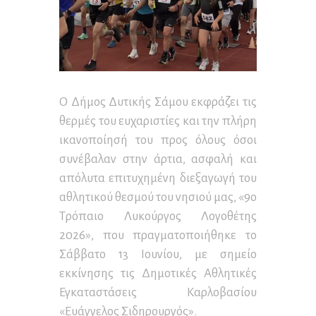
Ο Δήμος Δυτικής Σάμου εκφράζει τις
θερμές του ευχαριστίες και την πλήρη
ικανοποίησή του προς όλους όσοι
συνέβαλαν στην άρτια, ασφαλή και
απόλυτα επιτυχημένη διεξαγωγή του
αθλητικού θεσμού του νησιού μας, «9ο
Τρόπαιο Λυκούργος Λογοθέτης
2026», που πραγματοποιήθηκε το
Σάββατο 13 Ιουνίου, με σημείο
εκκίνησης τις Δημοτικές Αθλητικές
Εγκαταστάσεις Καρλοβασίου
«Ευάγγελος Σιδηρουργός».