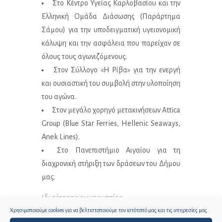
Στο Κέντρο Υγείας Καρλοβασίου και την
Ελληνική Ομάδα Διάσωσης (Παράρτημα
Σάμου) για την υποδειγματική υγειονομική
κάλυψη και την ασφάλεια που παρείχαν σε
όλους τους αγωνιζόμενους.
Στον Σύλλογο «Η Ρίβα» για την ενεργή
και ουσιαστική του συμβολή στην υλοποίηση
του αγώνα.
Στον μεγάλο χορηγό μετακινήσεων Attica
Group (Blue Star Ferries, Hellenic Seaways,
Anek Lines).
Στο Πανεπιστήμιο Αιγαίου για τη
διαχρονική στήριξη των δράσεων του Δήμου
μας.
Ιδιαίτερες ευχαριστίες:
Χρησιμοποιούμε cookies για να βελτιστοποιούμε τον ιστότοπό μας και τις υπηρεσίες μας.
Στον κ. Γιώργο Τάση, πρώην διαιτητή της