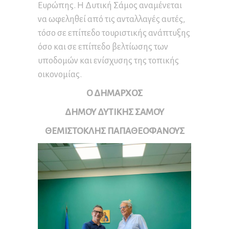
Ευρώπης. Η Δυτική Σάμος αναμένεται
να ωφεληθεί από τις ανταλλαγές αυτές,
τόσο σε επίπεδο τουριστικής ανάπτυξης
όσο και σε επίπεδο βελτίωσης των
υποδομών και ενίσχυσης της τοπικής
οικονομίας.
Ο ΔΗΜΑΡΧΟΣ
ΔΗΜΟΥ ΔΥΤΙΚΗΣ ΣΑΜΟΥ
ΘΕΜΙΣΤΟΚΛΗΣ ΠΑΠΑΘΕΟΦΑΝΟΥΣ