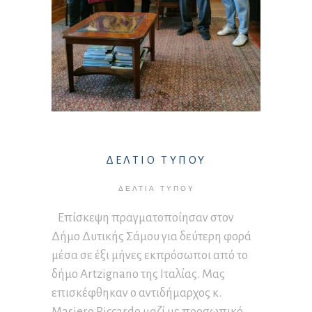
ΔΕΛΤΙΟ ΤΥΠΟΥ
ΔΕΛΤΊΑ ΤΎΠΟΥ
Επίσκεψη πραγματοποίησαν στον
Δήμο Δυτικής Σάμου για δεύτερη φορά
μέσα σε έξι μήνες εκπρόσωποι από το
δήμο Artzignano της Ιταλίας. Μας
επισκέφθηκαν ο αντιδήμαρχος κ.
Masiero Riccardo μαζί με προσωπικό