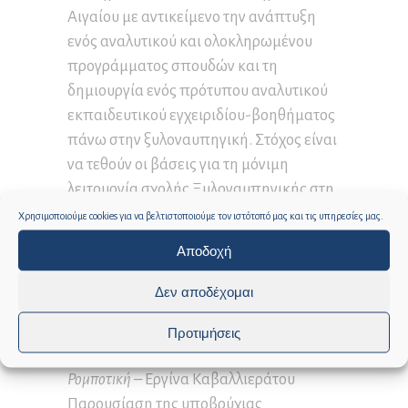
Αιγαίου με αντικείμενο την ανάπτυξη
ενός αναλυτικού και ολοκληρωμένου
προγράμματος σπουδών και τη
δημιουργία ενός πρότυπου αναλυτικού
εκπαιδευτικού εγχειριδίου-βοηθήματος
πάνω στην ξυλοναυπηγική. Στόχος είναι
να τεθούν οι βάσεις για τη μόνιμη
λειτουργία σχολής Ξυλοναυπηγικής στη
Σάμο, η οποία θα συνδυάζει τις
Χρησιμοποιούμε cookies για να βελτιστοποιούμε τον ιστότοπό μας και τις υπηρεσίες μας.
παραδοσιακές τεχνικές με τη σύγχρονη
Αποδοχή
επιστήμη και τεχνολογία.
Δεν αποδέχομαι
Τμήμα Μηχανικών Πληροφοριακών και
Επικοινωνιακών Συστημάτων
Προτιμήσεις
18:00 – 21:00 | ΕΡΓΑΣΤΗΡΙΟ |
Υποβρύχια
Ρομποτική –
Εργίνα Καβαλλιεράτου
Παρουσίαση της υποβρύχιας