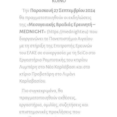
ΚΟΙΝΟ
Την
Παρασκευή 27 Σεπτεμβρίου
2024
θα πραγματοποιηθούν οι εκδηλώσεις
της «
Μεσογειακής Βραδιάς Ερευνητή
–
MEDNIGHT
» (https://mednight.eu) που
διοργανώνει το Πανεπιστήμιο Αιγαίου
με τη στήριξη της Επιτροπής Ερευνών
του ΕΛΚΕ σε συνεργασία με τη SciCo στο
Εργαστήριο Ρομποτικής του κτιρίου
Λυμπέρη στο Νέο Καρλόβασι και στο
κτίριο Προβατάρη στο Λιμάνι
Καρλοβασίου.
Πιο συγκεκριμένα, θα
πραγματοποιηθούν εκθέσεις,
εργαστήρια, ομιλίες, συζητήσεις και
επιστημονικές προκλήσεις που