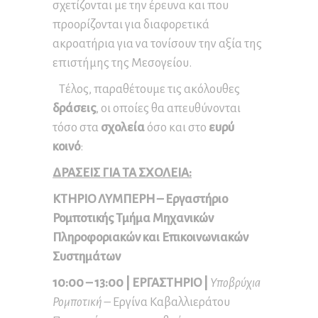
σχετίζονται με την έρευνα και που
προορίζονται για διαφορετικά
ακροατήρια για να τονίσουν την αξία της
επιστήμης της Μεσογείου.
Τέλος, παραθέτουμε τις ακόλουθες
δράσεις
, οι οποίες θα απευθύνονται
τόσο στα
σχολεία
όσο και στο
ευρύ
κοινό
:
ΔΡΑΣΕΙΣ ΓΙΑ ΤΑ ΣΧΟΛΕΙΑ:
ΚΤΗΡΙΟ ΛΥΜΠΕΡΗ – Εργαστήριο
Ρομποτικής Τμήμα Μηχανικών
Πληροφοριακών και Επικοινωνιακών
Συστημάτων
10:00 – 13:00 | ΕΡΓΑΣΤΗΡΙΟ |
Υποβρύχια
Ρομποτική
– Εργίνα Καβαλλιεράτου