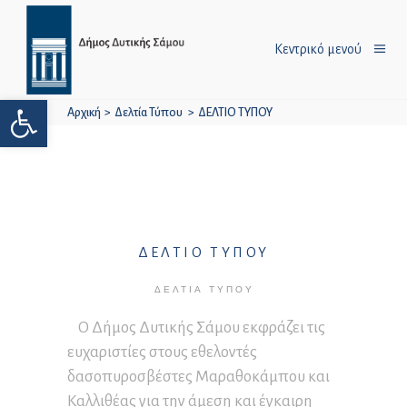
Κεντρικό μενού
Ανοίξτε τη γραμμή εργαλείων
Αρχική
>
Δελτία Τύπου
>
ΔΕΛΤΙΟ ΤΥΠΟΥ
ΔΕΛΤΙΟ ΤΥΠΟΥ
ΔΕΛΤΊΑ ΤΎΠΟΥ
Ο Δήμος Δυτικής Σάμου εκφράζει τις
ευχαριστίες στους εθελοντές
δασοπυροσβέστες Μαραθοκάμπου και
Καλλιθέας για την άμεση και έγκαιρη