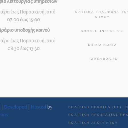
ιο λειτουργίας υπηρεσιών
τέρα έως Παρασκευή, από
ΧΡΉΣΙΜΑ ΤΗΛΈΦΩΝΑ ΤΟ
ΔΉΜΟΥ
07:00 έως 15:00
ράριο υποδοχής κοινού
GOOGLE INTERESTS
τέρα έως Παρασκευή, από
ΕΠΙΚΟΙΝΩΝΊΑ
08:30 έως 13:30
DASHBOARD
d
|
Developed
|
Hosted
by
ΠΟΛΙΤΙΚΉ COOKIES (ΕΕ)
ions
ΠΟΛΙΤΙΚΉ ΠΡΟΣΤΑΣΊΑΣ Π
ΠΟΛΙΤΙΚΉ ΑΠΟΡΡΉΤΟΥ