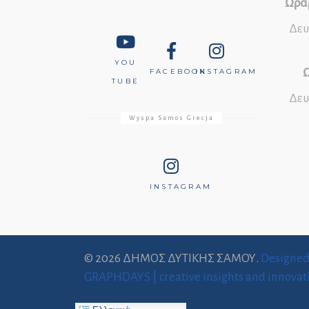
Ωράρ
Δευ
YOU
Ω
FACEBOOK
INSTAGRAM
TUBE
Δευ
Wyspa Samos Grecja
INSTAGRAM
© 2026 ΔΗΜΟΣ ΔΥΤΙΚΗΣ ΣΑΜΟΥ.
Designe
GRAPHDAYS | creative insights and innovat