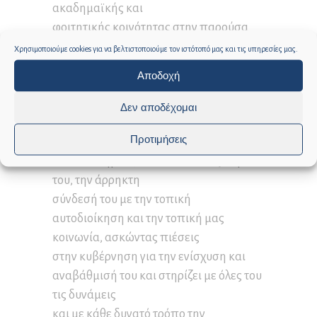
ακαδημαϊκής και
φοιτητικής κοινότητας στην παρούσα
συγκυρία, και λαμβάνοντας υπ όψη την
Χρησιμοποιούμε cookies για να βελτιστοποιούμε τον ιστότοπό μας και τις υπηρεσίες μας.
από
Αποδοχή
15.02.2024 Ανακοίνωση της Συγκλήτου
του Πανεπιστημίου Αιγαίου, στέκεται
Δεν αποδέχομαι
αρωγός στην
Προτιμήσεις
προσπάθεια θωράκισης του
Πανεπιστημίου, αναδεικνύοντας το ρόλο
του, την άρρηκτη
σύνδεσή του με την τοπική
αυτοδιοίκηση και την τοπική μας
κοινωνία, ασκώντας πιέσεις
στην κυβέρνηση για την ενίσχυση και
αναβάθμισή του και στηρίζει με όλες του
τις δυνάμεις
και με κάθε δυνατό τρόπο την