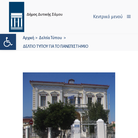
Κεντρικό μενού
Ανοίξτε τη γραμμή εργαλείων
Αρχική
>
Δελτία Τύπου
>
ΔΕΛΤΙΟ ΤΥΠΟΥ ΓΙΑ ΤΟ ΠΑΝΕΠΙΣΤΗΜΙΟ