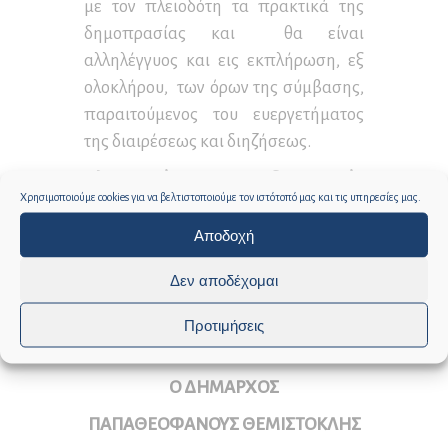
με τον πλειοδότη τα πρακτικά της
δημοπρασίας και θα είναι
αλληλέγγυος και εις εκπλήρωση, εξ
ολοκλήρου, των όρων της σύμβασης,
παραιτούμενος του ευεργετήματος
της διαιρέσεως και διηζήσεως.
Πληροφορίες για τη δημοπρασία
Χρησιμοποιούμε cookies για να βελτιστοποιούμε τον ιστότοπό μας και τις υπηρεσίες μας.
παρέχονται από την οικονομική
υπηρεσία του Δήμου τις ημέρες:
Αποδοχή
Δευτέρα έως Παρασκευή και ώρες:
Δεν αποδέχομαι
10:00 – 14:00, Τηλέφωνα:2273350833
-50817.
Προτιμήσεις
Ο ΔΗΜΑΡΧΟΣ
ΠΑΠΑΘΕΟΦΑΝΟΥΣ ΘΕΜΙΣΤΟΚΛΗΣ