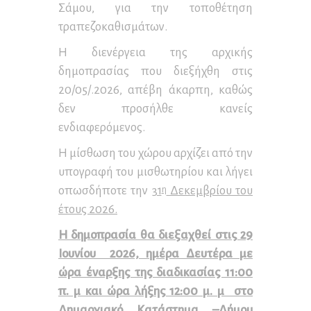
Σάμου, για την τοποθέτηση
τραπεζοκαθισμάτων.
Η διενέργεια της αρχικής
δημοπρασίας που διεξήχθη στις
20/05/.2026, απέβη άκαρπη, καθώς
δεν προσήλθε κανείς
ενδιαφερόμενος.
Η μίσθωση του χώρου αρχίζει από την
υπογραφή του μισθωτηρίου και λήγει
οπωσδήποτε την
31
Δεκεμβρίου του
η
έτους 2026.
Η δημοπρασία θα διεξαχθεί στις 29
Ιουνίου 2026, ημέρα Δευτέρα με
ώρα έναρξης της διαδικασίας 11:00
π. μ και ώρα λήξης 12:00 μ. μ στο
Δημαρχιακό Κατάστημα –Δήμου