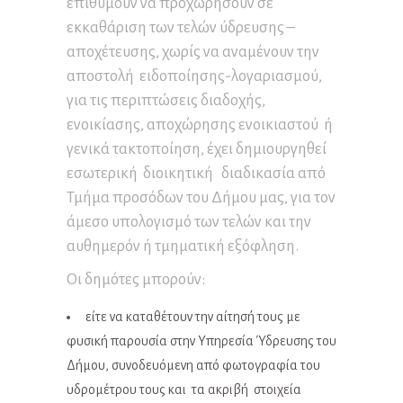
επιθυμούν να προχωρήσουν σε
εκκαθάριση των τελών ύδρευσης –
αποχέτευσης, χωρίς να αναμένουν την
αποστολή ειδοποίησης-λογαριασμού,
για τις περιπτώσεις διαδοχής,
ενοικίασης, αποχώρησης ενοικιαστού ή
γενικά τακτοποίηση, έχει δημιουργηθεί
εσωτερική διοικητική διαδικασία από
Τμήμα προσόδων του Δήμου μας, για τον
άμεσο υπολογισμό των τελών και την
αυθημερόν ή τμηματική εξόφληση.
Οι δημότες μπορούν:
είτε να καταθέτουν την αίτησή τους με
φυσική παρουσία στην Υπηρεσία Ύδρευσης του
Δήμου, συνοδευόμενη από φωτογραφία του
υδρομέτρου τους και τα ακριβή στοιχεία