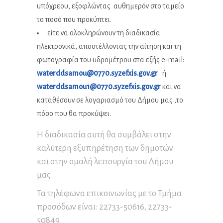
υπόχρεου, εξοφλώντας αυθημερόν στο ταμείο
το ποσό που προκύπτει.
είτε να ολοκληρώνουν τη διαδικασία
ηλεκτρονικά, αποστέλλοντας την αίτηση και τη
φωτογραφία του υδρομέτρου στα εξής e-mail:
waterddsamou@0770.syzefxis.gov.gr
ή
waterddsamou1@0770.syzefxis.gov.gr
και να
καταθέσουν σε λογαριασμό του Δήμου μας ,το
πόσο που θα προκύψει.
Η διαδικασία αυτή θα συμβάλει στην
καλύτερη εξυπηρέτηση των δημοτών
και στην ομαλή λειτουργία του Δήμου
μας.
Τα τηλέφωνα επικοινωνίας με το Τμήμα
προσόδων είναι: 22733-50616, 22733-
50849.