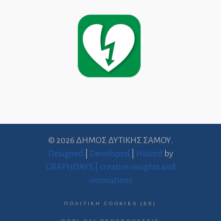
© 2026 ΔΗΜΟΣ ΔΥΤΙΚΗΣ ΣΑΜΟΥ.
Designed
|
Developed
|
Hosted
by
GRAPHDAYS | creative insights and
innovations
ΠΟΛΙΤΙΚΉ COOKIES (ΕΕ)