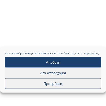
Χρησιμοποιούμε cookies για να βελτιστοποιούμε τον ιστότοπό μας και τις υπηρεσίες μας.
Αποδοχή
Δεν αποδέχομαι
26.8.2025_ΑΝΑΚΟΙΝΩΣΗ_ΕΚΠΑΙΔΕΥΤΙΚΟ
ΠΡΟΓΡΑΜΜΑ ΜΕ ΤΙΤΛΟ ΔΙΚΑΙΟ ΚΑΙ
Προτιμήσεις
ΟΙΚΟΝΟΜΙΚΑ ΤΩΝ ΟΤΑ.pdf
Λήψη