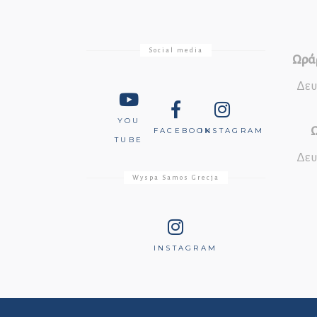
Social media
Ωράρ
Δευ
YOU
Ω
FACEBOOK
INSTAGRAM
TUBE
Δευ
Wyspa Samos Grecja
INSTAGRAM