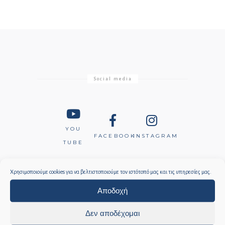
Social media
YOU
FACEBOOK
INSTAGRAM
TUBE
Wyspa Samos Grecja
Χρησιμοποιούμε cookies για να βελτιστοποιούμε τον ιστότοπό μας και τις υπηρεσίες μας.
Αποδοχή
Δεν αποδέχομαι
INSTAGRAM