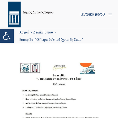
Κεντρικό μενού
Ανοίξτε τη γραμμή εργαλείων
Αρχική
>
Δελτία Τύπου
>
Εσπερίδα : “Ο Πειραιάς Υποδέχεται Τη Σάμο”