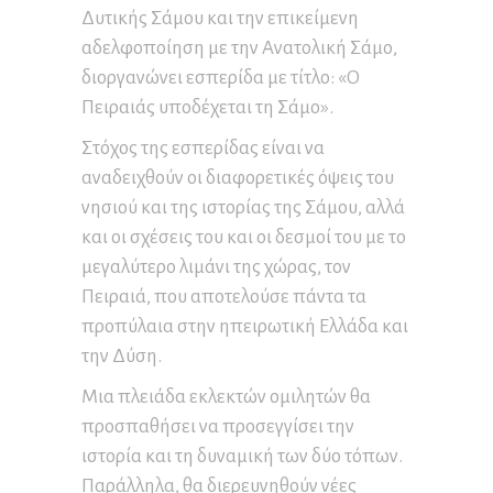
Δυτικής Σάμου και την επικείμενη
αδελφοποίηση με την Ανατολική Σάμο,
διοργανώνει εσπερίδα με τίτλο: «Ο
Πειραιάς υποδέχεται τη Σάμο».
Στόχος της εσπερίδας είναι να
αναδειχθούν οι διαφορετικές όψεις του
νησιού και της ιστορίας της Σάμου, αλλά
και οι σχέσεις του και οι δεσμοί του με το
μεγαλύτερο λιμάνι της χώρας, τον
Πειραιά, που αποτελούσε πάντα τα
προπύλαια στην ηπειρωτική Ελλάδα και
την Δύση.
Μια πλειάδα εκλεκτών ομιλητών θα
προσπαθήσει να προσεγγίσει την
ιστορία και τη δυναμική των δύο τόπων.
Παράλληλα, θα διερευνηθούν νέες