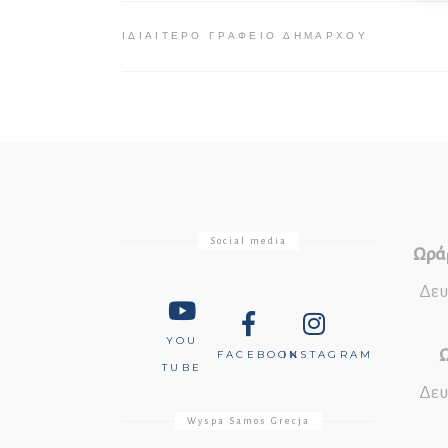
ΙΔΙΑΊΤΕΡΟ ΓΡΑΦΕΊΟ ΔΗΜΆΡΧΟΥ
Social media
Ωράρ
Δευ
YOU
Ω
FACEBOOK
INSTAGRAM
TUBE
Δευ
Wyspa Samos Grecja