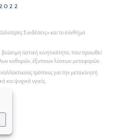
Παγετού
 2022
Ο∆ΗΓΙΕΣ για ΟΡΕΙΒΑΣΙΑ
και ΟΡΕΙΝΗ ΠΕΖΟΠΟΡΙΑ
ΚΑΥΣΩΝΑΣ – ΟΔΗΓΙΕΣ
Καλύτερες Συνδέσεις» και το σύνθημα
ΠΡΟΣΤΑΣΙΑΣ
 βιώσιμη αστική κινητικότητα, που προωθεί
άλλων καθαρών, έξυπνων λύσεων μεταφορών.
εναλλακτικούς τρόπους για την μετακίνησή
ά και ψυχικά υγιείς.