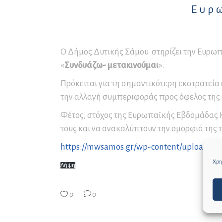
Συνέδρια και Συνεδριακός
Μο
Ευρω
Πρ
Πα
Τουρισμός
Εν
Σε
Ετ
Δ
Αρ
Εκ
Δ.
Ο Δήμος Δυτικής Σάμου στηρίζει την Ευρωπα
Επ
«
Συνδυάζω- μετακινούμαι
».
Αρ
Πρόκειται για τη σημαντικότερη εκστρατεί
Αρ
Επ
την αλλαγή συμπεριφοράς προς όφελος της
Αρ
Φέτος, στόχος της Ευρωπαϊκής Εβδομάδας Κι
Επ
τους και να ανακαλύπτουν την ομορφιά της π
Κα
https://mwsamos.gr/wp-content/uploads/
τω
Χρησ
Λήψη
0
0