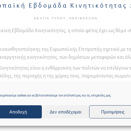
υσείο Βυρσοδεψίας
παϊκή Εβδομάδα Κινητικότητας
οϊσταμένων Διοικητικών
ιδεία – Επιμορφωτικά
οτήτων
μινάρια
ήσιοι Απολογισμοί
,
ΔΕΛΤΊΑ ΤΎΠΟΥ
ΠΕΡΙΒΆΛΛΟΝ
ράσεων
μοδιότητες Προέδρου
παίδευση και
Σ.
ϊκή Εβδομάδα Κινητικότητας, η οποία φέτος έχει ως θέμα «
ιχειρηματικότητα
μοδιότητες Δ.Σ.
α ευαισθητοποίησης της Ευρωπαϊκής Επιτροπής σχετικά με τη
μοδιότητες Εκτελεστικής
ιτροπής
 ενεργητικής κινητικότητας, των δημόσιων μεταφορών και 
μοδιότητες Οικονομικής
νητικότητας είναι η ενθάρρυνση των πολιτών να επιλέγουν 
ιτροπής
όλης, της περιοχής ή της χώρας τους, παραμένοντας σωματικ
νονισμοί Λειτουργίας
2022/09/2022-EMW-Video-EL-Low.mp4
ν Δημοτικών Υπηρεσιών
ιμοποιούμε cookies για να βελτιστοποιούμε τον ιστότοπό μας και τις υπηρεσίες μας.
Αποδοχή
Δεν αποδέχομαι
Προτιμήσεις