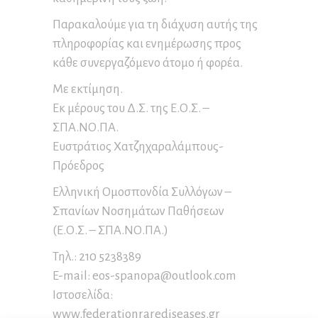
Παρακαλούμε για τη διάχυση αυτής της
πληροφορίας και ενημέρωσης προς
κάθε συνεργαζόμενο άτομο ή φορέα.
Με εκτίμηση.
Εκ μέρους του Δ.Σ. της Ε.Ο.Σ. –
ΣΠΑ.ΝΟ.ΠΑ.
Ευστράτιος Χατζηχαραλάμπους-
Πρόεδρος
Ελληνική Ομοσπονδία Συλλόγων –
Σπανίων Νοσημάτων Παθήσεων
(Ε.Ο.Σ. – ΣΠΑ.ΝΟ.ΠΑ.)
Τηλ.: 210 5238389
E-mail: eos-spanopa@outlook.com
Ιστοσελίδα:
www.federationrarediseases.gr