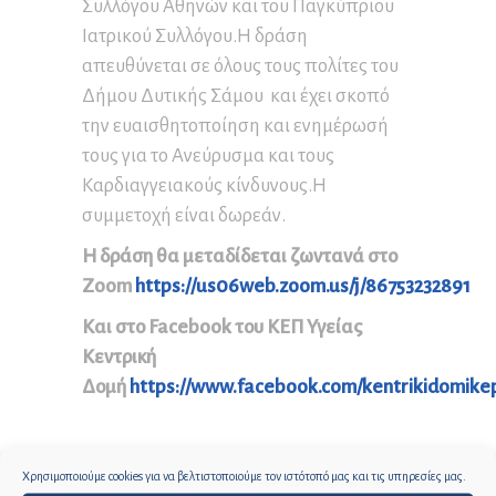
Συλλόγου Αθηνών και του Παγκύπριου
Ιατρικού Συλλόγου.Η δράση
απευθύνεται σε όλους τους πολίτες του
Δήμου Δυτικής Σάμου και έχει σκοπό
την ευαισθητοποίηση και ενημέρωσή
τους για το Ανεύρυσμα και τους
Καρδιαγγειακούς κίνδυνους.Η
συμμετοχή είναι δωρεάν.
Η δράση θα μεταδίδεται ζωντανά στο
Zoom
https://us06web.zoom.us/j/86753232891
Και στο Facebook του ΚΕΠ Υγείας
Κεντρική
Δομή
https://www.facebook.com/kentrikidomike
0
0
Χρησιμοποιούμε cookies για να βελτιστοποιούμε τον ιστότοπό μας και τις υπηρεσίες μας.