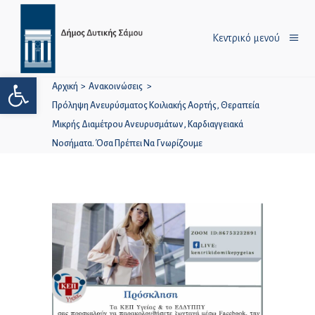
Κεντρικό μενού
Ανοίξτε τη γραμμή εργαλείων
Αρχική
>
Ανακοινώσεις
>
Πρόληψη Ανευρύσματος Κοιλιακής Αορτής, Θεραπεία
Μικρής Διαμέτρου Ανευρυσμάτων, Καρδιαγγειακά
Νοσήματα. Όσα Πρέπει Να Γνωρίζουμε