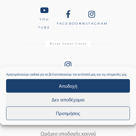
YOU
FACEBOOK
INSTAGRAM
TUBE
Wyspa Samos Grecja
INSTAGRAM
Χρησιμοποιούμε cookies για να βελτιστοποιούμε τον ιστότοπό μας και τις υπηρεσίες μας.
Αποδοχή
Δεν αποδέχομαι
Ωράριο λειτουργίας υπηρεσιών
Προτιμήσεις
Δευτέρα έως Παρασκευή, από 07:00 έως
15:00
Ωράριο υποδοχής κοινού