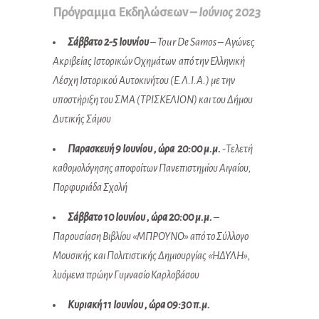
Πρόγραμμα Εκδηλώσεων –
Ιούνιος 2023
Σάββατο 2-5 Ιουνίου
– Tour De Samos – Αγώνες
Ακριβείας Ιστορικών Οχημάτων από την Ελληνική
Λέσχη Ιστορικού Αυτοκινήτου (Ε.Λ.Ι.Α.) με την
υποστήριξη του ΣΜΑ (ΤΡΙΣΚΕΛΙΟΝ) και του Δήμου
Δυτικής Σάμου
Παρασκευή 9 Ιουνίου , ώρα 20:00 μ.μ.
-Τελετή
καθομολόγησης αποφοίτων Πανεπιστημίου Αιγαίου,
Πορφυριάδα Σχολή
Σάββατο 10 Ιουνίου , ώρα 20:00 μ.μ.
–
Παρουσίαση Βιβλίου «ΜΠΡΟΥΝΟ» από το Σύλλογο
Μουσικής και Πολιτιστικής Δημιουργίας «ΗΔΥΛΗ»,
λυόμενα πρώην Γυμνασίο Καρλοβάσου
Κυριακή 11 Ιουνίου , ώρα 09:30 π.μ.