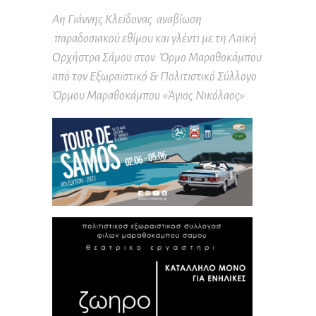
Αη Γιάννης Κλείδονας αναβίωση
παραδοσιακού εθίμου και γλέντι με τη Λαϊκή
Ορχήστρα Σάμου στον Όρμο Μαραθοκάμπου
από τον Εξωραϊστικό & Πολιτιστικό Σύλλογο
Όρμου Μαραθοκάμπου «Άγιος Νικόλαος»