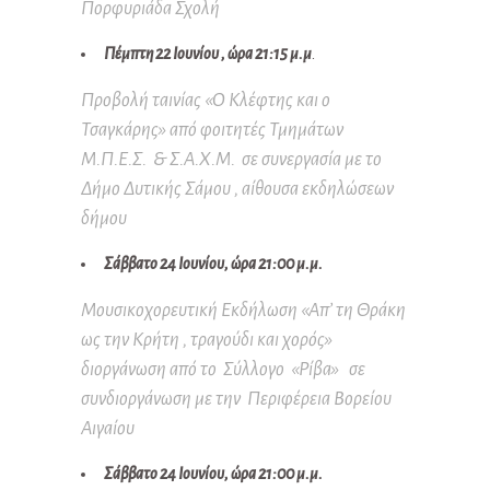
Πορφυριάδα Σχολή
Πέμπτη 22 Ιουνίου , ώρα 21:15 μ.μ
.
Προβολή ταινίας «Ο Κλέφτης και ο
Τσαγκάρης» από φοιτητές Τμημάτων
Μ.Π.Ε.Σ. & Σ.Α.Χ.Μ. σε συνεργασία με το
Δήμο Δυτικής Σάμου , αίθουσα εκδηλώσεων
δήμου
Σάββατο 24 Ιουνίου, ώρα 21:00 μ.μ.
Μουσικοχορευτική Εκδήλωση «Απ’ τη Θράκη
ως την Κρήτη , τραγούδι και χορός»
διοργάνωση από το Σύλλογο «Ρίβα» σε
συνδιοργάνωση με την Περιφέρεια Βορείου
Αιγαίου
Σάββατο 24 Ιουνίου, ώρα 21:00 μ.μ.