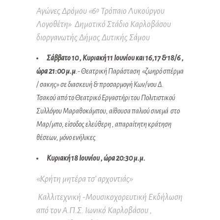
Αγώνες Δρόμου «6
Τρόπαιο Λυκούργου
ο
Λογοθέτη» Δημοτικό Στάδιο Καρλοβάσου
διοργανωτής Δήμος Δυτικής Σάμου
Σάββατο 10 , Κυριακή 11 Ιουνίου και 16,17 & 18/6 ,
ώρα 21:00 μ.μ
.- Θεατρική Παράσταση «ζωηρό σπέρμα
/ σακης» σε διασκευή & προσαρμογή Κων/νου Δ.
Τσακού από το Θεατρικό Εργαστήρι του Πολιτιστικού
Συλλόγου Μαραθοκάμπου, αίθουσα παλιού σινεμά στο
Μαρ/μπο, είσοδος ελεύθερη , απαραίτητη κράτηση
θέσεων, μόνο ενήλικες
Κυριακή 18 Ιουνίου , ώρα 20:30 μ.μ.
«Κρήτη μητέρα τσ’ αρχοντιάς»
Καλλιτεχνική -Μουσικοχορευτική Εκδήλωση
από τον Α.Π.Σ. Ιωνικό Καρλοβάσου ,