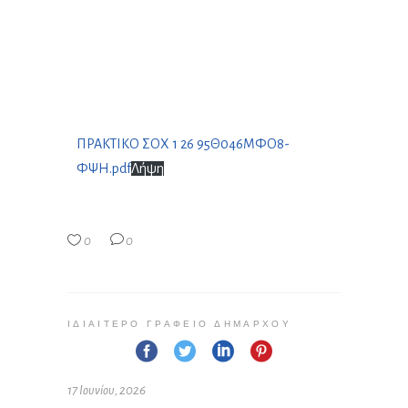
ΠΡΑΚΤΙΚΟ ΣΟΧ 1 26 95Θ046ΜΦΟ8-
ΦΨΗ.pdf
Λήψη
0
0
ΙΔΙΑΊΤΕΡΟ ΓΡΑΦΕΊΟ ΔΗΜΆΡΧΟΥ
17 Ιουνίου, 2026