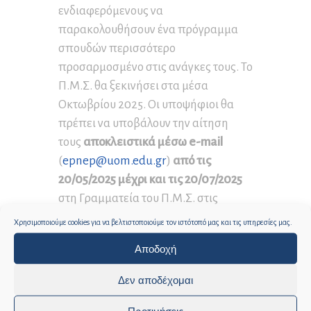
ενδιαφερόμενους να
παρακολουθήσουν ένα πρόγραμμα
σπουδών περισσότερο
προσαρμοσμένο στις ανάγκες τους. Το
Π.Μ.Σ. θα ξεκινήσει στα μέσα
Οκτωβρίου 2025. Οι υποψήφιοι θα
πρέπει να υποβάλουν την αίτηση
τους
αποκλειστικά μέσω e-mail
(
epnep@uom.edu.gr
)
από τις
20/05/2025 μέχρι και τις 20/07/2025
στη Γραμματεία του Π.Μ.Σ. στις
Ε.Π.Ν.Ε.Ε.Π. του Τμήματος Δ.Ε.Σ. Δείτε
Χρησιμοποιούμε cookies για να βελτιστοποιούμε τον ιστότοπό μας και τις υπηρεσίες μας.
εδώ
την προκήρυξη και όλα τα
Αποδοχή
απαραίτητα δικαιολογητικά.
Επικοινωνία – Πληροφορίες
Δεν αποδέχομαι
Στην ιστοσελίδα του προγράμματος
Προτιμήσεις