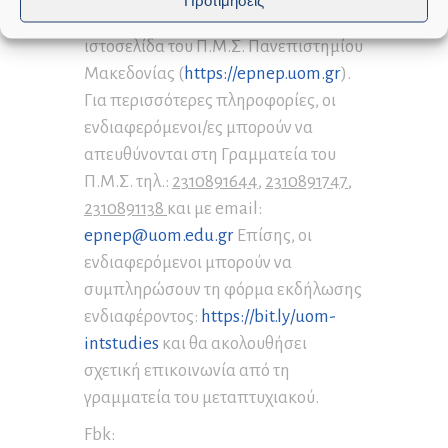
(
www.metaptyxiako.eu
) και στην
ιστοσελίδα του Π.Μ.Σ. Πανεπιστημίου
Μακεδονίας (
https://epnep.uom.gr
).
Για περισσότερες πληροφορίες, οι
ενδιαφερόμενοι/ες μπορούν να
απευθύνονται στη Γραμματεία του
Π.Μ.Σ. τηλ.:
2310891644
,
2310891747
,
2310891138
και με email:
epnep@uom.edu.gr
Επίσης, οι
ενδιαφερόμενοι μπορούν να
συμπληρώσουν τη φόρμα εκδήλωσης
ενδιαφέροντος:
https://bit.ly/uom-
intstudies
και θα ακολουθήσει
σχετική επικοινωνία από τη
γραμματεία του μεταπτυχιακού.
Fbk: