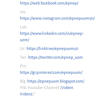
https://web.facebook.com/epnep/
Ins:
https://www.instagram.com/epnepuom50/
Lnk:
https://www.linkedin.com/in/epnep-
uom/
Ltr:
https://linktr.ee/epnepuom50
Twr:
https://twitter.com/epnep_uom
Pin:
https://gr.pinterest.com/epnepuom/
Blg:
https://epnepuom.blogspot.com/
Υtb: Youtube-Channel (
Video1
,
Video2
) ”