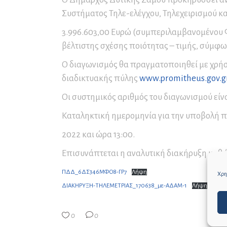
Συνέδρια και Συνεδριακός
Μο
Πρ
Πα
Συστήματος Τηλε-ελέγχου, Τηλεχειρισμού 
Τουρισμός
Εν
Σε
Ετ
3.996.603,00 Ευρώ (συμπεριλαμβανομένου 
Δ
Αρ
Εκ
βέλτιστης σχέσης ποιότητας – τιμής, σύμφω
Δ.
Επ
Ο διαγωνισμός θα πραγματοποιηθεί με χρή
Αρ
διαδικτυακής πύλης
www.promitheus.gov.g
Αρ
Οι συστημικός αριθμός του διαγωνισμού είνα
Επ
Αρ
Καταληκτική ημερομηνία για την υποβολή 
Επ
2022 και ώρα 13:00.
Κα
Επισυνάπτεται η αναλυτική διακήρυξη καθώ
τω
ΠΔΔ_6ΔΣ346ΜΦΟ8-ΓΡ7
Λήψη
Χρησ
ΔΙΑΚΗΡΥΞΗ-ΤΗΛΕΜΕΤΡΙΑΣ_170638_με-ΑΔΑΜ-1
Λήψη
0
0