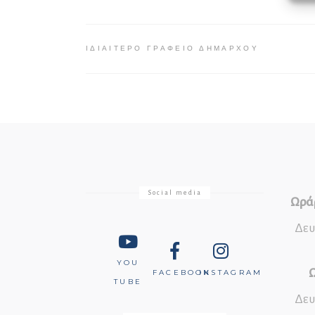
ΙΔΙΑΊΤΕΡΟ ΓΡΑΦΕΊΟ ΔΗΜΆΡΧΟΥ
Social media
Ωράρ
Δευ
YOU
Ω
FACEBOOK
INSTAGRAM
TUBE
Δευ