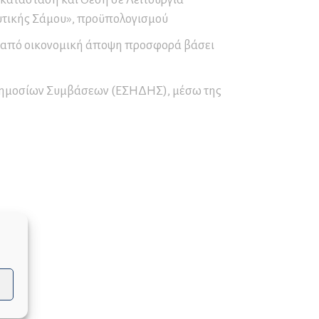
Παγετού
υτικής Σάμου», προϋπολογισμού
Ο∆ΗΓΙΕΣ για ΟΡΕΙΒΑΣΙΑ
α από οικονομική άποψη προσφορά βάσει
και ΟΡΕΙΝΗ ΠΕΖΟΠΟΡΙΑ
ΚΑΥΣΩΝΑΣ – ΟΔΗΓΙΕΣ
ΠΡΟΣΤΑΣΙΑΣ
 Δημοσίων Συμβάσεων (ΕΣΗΔΗΣ), μέσω της