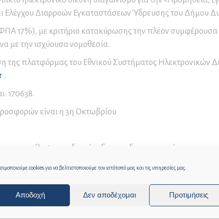
υσείο Βυρσοδεψίας
οϊσταμένων Διοικητικών
ιδεία – Επιμορφωτικά
και Ελέγχου Διαρροών Εγκαταστάσεων Ύδρευσης του Δήμου Δ
οτήτων
μινάρια
ήσιοι Απολογισμοί
ΦΠΑ 17%), με κριτήριο κατακύρωσης την πλέον συμφέρουσ
ράσεων
μοδιότητες Προέδρου
παίδευση και
να με την ισχύουσα νομοθεσία.
Σ.
ιχειρηματικότητα
ση της πλατφόρμας του Εθνικού Συστήματος Ηλεκτρονικών
μοδιότητες Δ.Σ.
r
.
μοδιότητες Εκτελεστικής
ι: 170638.
ιτροπής
μοδιότητες Οικονομικής
προσφορών είναι η 3η Οκτωβρίου
ιτροπής
νονισμοί Λειτουργίας
ς και περίληψη της διακήρυξης του διαγωνισμού.
ν Δημοτικών Υπηρεσιών
ιμοποιούμε cookies για να βελτιστοποιούμε τον ιστότοπό μας και τις υπηρεσίες μας.
Αποδοχή
Δεν αποδέχομαι
Προτιμήσεις