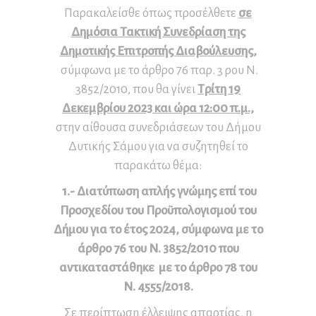
Παρακαλείσθε όπως προσέλθετε
σε
Δημόσια Τακτική Συνεδρίαση της
Δημοτικής Επιτροπής Διαβούλευσης,
σύμφωνα με το άρθρο 76 παρ. 3 ρου Ν.
3852/2010, που θα γίνει
Τρίτη 19
Δεκεμβρίου 2023 και ώρα 12:00 π.μ.,
στην αίθουσα συνεδριάσεων του Δήμου
Δυτικής Σάμου για να συζητηθεί το
παρακάτω θέμα:
1.-
Διατύπωση απλής γνώμης επί του
Προσχεδίου του Προϋπολογισμού του
Δήμου για το έτος 2024, σύμφωνα με το
άρθρο 76 του Ν. 3852/2010 που
αντικαταστάθηκε με το άρθρο 78 του
Ν. 4555/2018.
Σε περίπτωση έλλειψης απαρτίας, η