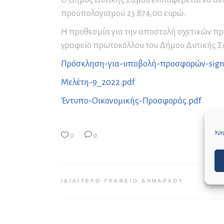
Συνέδρια και Συνεδριακός
Μο
Πρ
Πα
προϋπολογισμού 23.874,00 ευρώ.
Τουρισμός
Εν
Σε
Ετ
Η προθεσμία για την αποστολή σχετικών προ
Δ
Αρ
Εκ
γραφείο πρωτοκόλλου του Δήμου Δυτικής Σ
Δ.
Επ
Πρόσκληση-για-υποβολή-προσφορών-sign
Αρ
Μελέτη-9_2022.pdf
Αρ
Επ
Έντυπο-Οικονομικής-Προσφοράς.pdf
Αρ
Επ
Χρησ
0
0
Κα
τω
ΙΔΙΑΊΤΕΡΟ ΓΡΑΦΕΊΟ ΔΗΜΆΡΧΟΥ