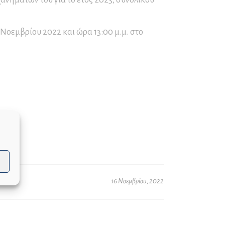
Παγετού
Ο∆ΗΓΙΕΣ για ΟΡΕΙΒΑΣΙΑ
Νοεμβρίου 2022 και ώρα 13:00 μ.μ. στο
και ΟΡΕΙΝΗ ΠΕΖΟΠΟΡΙΑ
ΚΑΥΣΩΝΑΣ – ΟΔΗΓΙΕΣ
ΠΡΟΣΤΑΣΙΑΣ
16 Νοεμβρίου, 2022