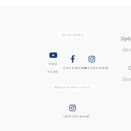
Social media
Ωράρ
Δευ
YOU
Ω
FACEBOOK
INSTAGRAM
TUBE
Δευ
Wyspa Samos Grecja
INSTAGRAM