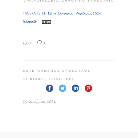
,
ΑΝΑΚΟΙΝΏΣΕΙΣ
ΔΗΜΟΤΙΚΌ ΣΥΜΒΟΎΛΙΟ
ΠΡΟΣΚΛΗΣΗ 5η Ειδική Συνεδρίαση Λογοδοσίας 2024
(signed)-1
Λήψη
0
0
ΕΝΤΕΤΑΛΜΈΝΟΣ ΣΎΜΒΟΥΛΟΣ
ΨΗΦΙΑΚΉΣ ΠΟΛΙΤΙΚΉΣ
25 Οκτωβρίου, 2024