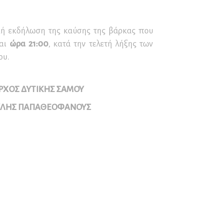
Παγετού
Ο∆ΗΓΙΕΣ για ΟΡΕΙΒΑΣΙΑ
κή εκδήλωση της καύσης της βάρκας που
και ΟΡΕΙΝΗ ΠΕΖΟΠΟΡΙΑ
αι
ώρα 21:00
, κατά την τελετή λήξης των
ΚΑΥΣΩΝΑΣ – ΟΔΗΓΙΕΣ
ου.
ΠΡΟΣΤΑΣΙΑΣ
ΡΧΟΣ ΔΥΤΙΚΗΣ ΣΑΜΟΥ
ΚΛΗΣ ΠΑΠΑΘΕΟΦΑΝΟΥΣ