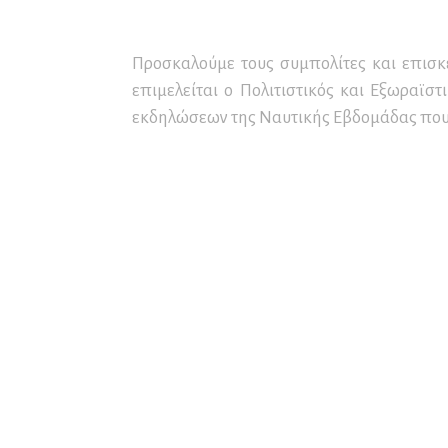
Συνέδρια και Συνεδριακός
Μο
Πρ
Πα
Τουρισμός
Εν
Σε
Ετ
Προσκαλούμε τους συμπολίτες και επισ
Δ
Αρ
Εκ
επιμελείται ο Πολιτιστικός και Εξωραϊσ
Δ.
Επ
εκδηλώσεων της Ναυτικής Εβδομάδας που 
Αρ
Αρ
Επ
Αρ
Επ
Κα
τω