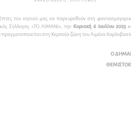
,
ΑΝΑΚΟΙΝΏΣΕΙΣ
ΠΟΛΙΤΙΣΜΌΣ
υσείο Βυρσοδεψίας
οϊσταμένων Διοικητικών
ιδεία – Επιμορφωτικά
οτήτων
μινάρια
ήσιοι Απολογισμοί
κέπτες του νησιού μας να παρευρεθούν στη φαντασμαγορι
ράσεων
μοδιότητες Προέδρου
παίδευση και
τικός Σύλλογος «ΤΟ ΛΙΜΑΝΙ», την
Κυριακή 6 Ιουλίου 2025
κ
Σ.
ιχειρηματικότητα
πραγματοποιείται στη Χερσαία ζώνη του Λιμένα Καρλοβασί
μοδιότητες Δ.Σ.
μοδιότητες Εκτελεστικής
Ο ΔΗΜΑ
ιτροπής
ΘΕΜΙΣΤΟ
μοδιότητες Οικονομικής
ιτροπής
νονισμοί Λειτουργίας
ν Δημοτικών Υπηρεσιών