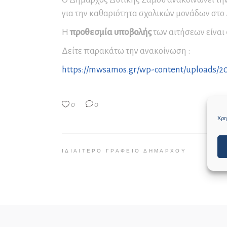
Συνέδρια και Συνεδριακός
Μο
Πρ
Πα
για την καθαριότητα σχολικών μονάδων στο
Τουρισμός
Εν
Σε
Ετ
Η
προθεσμία υποβολής
των αιτήσεων είναι
Δ
Αρ
Εκ
Δείτε παρακάτω την ανακοίνωση :
Δ.
Επ
Αρ
https://mwsamos.gr/wp-content/uploa
Αρ
Επ
0
0
Αρ
Χρησ
Επ
Κα
ΙΔΙΑΊΤΕΡΟ ΓΡΑΦΕΊΟ ΔΗΜΆΡΧΟΥ
τω