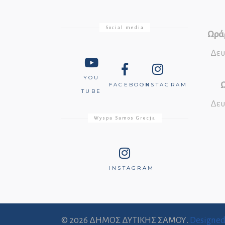
Social media
Ωράρ
Δευ
YOU
Ω
FACEBOOK
INSTAGRAM
TUBE
Δευ
Wyspa Samos Grecja
INSTAGRAM
© 2026 ΔΗΜΟΣ ΔΥΤΙΚΗΣ ΣΑΜΟΥ.
Designe