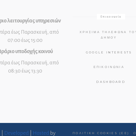
Επικοινωνία
ιο λειτουργίας υπηρεσιών
τέρα έως Παρασκευή, από
ΧΡΉΣΙΜΑ ΤΗΛΈΦΩΝΑ ΤΟ
ΔΉΜΟΥ
07:00 έως 15:00
ράριο υποδοχής κοινού
GOOGLE INTERESTS
τέρα έως Παρασκευή, από
ΕΠΙΚΟΙΝΩΝΊΑ
08:30 έως 13:30
DASHBOARD
d
|
Developed
|
Hosted
by
ΠΟΛΙΤΙΚΉ COOKIES (ΕΕ)