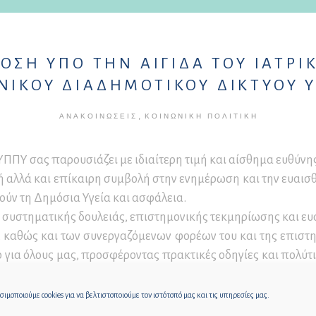
ΟΣΗ ΥΠΟ ΤΗΝ ΑΙΓΙΔΑ ΤΟΥ ΙΑΤΡ
ΗΝΙΚΟΥ ΔΙΑΔΗΜΟΤΙΚΟΥ ΔΙΚΤΥΟΥ 
,
ΑΝΑΚΟΙΝΏΣΕΙΣ
ΚΟΙΝΩΝΙΚΉ ΠΟΛΙΤΙΚΉ
ΠΠΥ σας παρουσιάζει με ιδιαίτερη τιμή και αίσθημα ευθύνη
κή αλλά και επίκαιρη συμβολή στην ενημέρωση και την ευαι
ύν τη Δημόσια Υγεία και ασφάλεια.
α συστηματικής δουλειάς, επιστημονικής τεκμηρίωσης και ε
, καθώς και των συνεργαζόμενων φορέων του και της επιστη
ο για όλους μας, προσφέροντας πρακτικές οδηγίες και πολύ
ην υγεία.
άση που υπηρετεί την πρόληψη, την προστασία της υγείας κ
ιμοποιούμε cookies για να βελτιστοποιούμε τον ιστότοπό μας και τις υπηρεσίες μας.