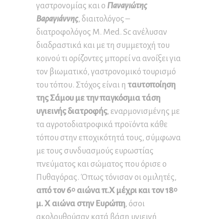
γαστρονομίας και ο
Παναγιώτης
Βαραγιάννης
, διαιτολόγος –
διατροφολόγος M. Med. Sc ανέλυσαν
διαδραστικά και με τη συμμετοχή του
κοινού τι ορίζοντες μπορεί να ανοίξει για
τον βιωματικό, γαστρονομικό τουρισμό
του τόπου. Στόχος είναι η
ταυτοποίηση
της Σάμου με την παγκόσμια τάση
υγιεινής διατροφής
, εναρμονισμένης με
τα αγροτοδιατροφικά προϊόντα κάθε
τόπου στην εποχικότητά τους, σύμφωνα
με τους συνδυασμούς ευρωστίας
πνεύματος και σώματος που όρισε ο
Πυθαγόρας. Όπως τόνισαν οι ομιλητές,
από τον 6
αιώνα π.Χ μέχρι και τον 18
ο
ο
μ. Χ αιώνα στην Ευρώπη
, όσοι
ακολουθούσαν κατά βάση υγιεινή