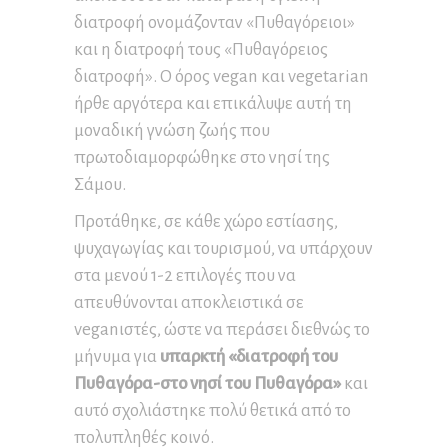
διατροφή ονομάζονταν «Πυθαγόρειοι»
και η διατροφή τους «Πυθαγόρειος
διατροφή». Ο όρος vegan και vegetarian
ήρθε αργότερα και επικάλυψε αυτή τη
μοναδική γνώση ζωής που
πρωτοδιαμορφώθηκε στο νησί της
Σάμου.
Προτάθηκε, σε κάθε χώρο εστίασης,
ψυχαγωγίας και τουρισμού, να υπάρχουν
στα μενού 1-2 επιλογές που να
απευθύνονται αποκλειστικά σε
veganιστές, ώστε να περάσει διεθνώς το
μήνυμα για
υπαρκτή «διατροφή του
Πυθαγόρα-στο νησί του Πυθαγόρα»
και
αυτό σχολιάστηκε πολύ θετικά από το
πολυπληθές κοινό.