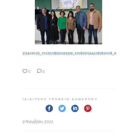
313409105_10225778330259336_5708031344228782008_n
0
0
ΙΔΙΑΊΤΕΡΟ ΓΡΑΦΕΊΟ ΔΗΜΆΡΧΟΥ
9 Νοεμβρίου, 2022