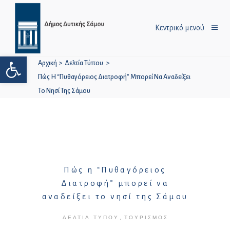
Κεντρικό μενού
Ανοίξτε τη γραμμή εργαλείων
Αρχική
>
Δελτία Τύπου
>
Πώς Η “Πυθαγόρειος Διατροφή” Μπορεί Να Αναδείξει
Το Νησί Της Σάμου
Πώς η “Πυθαγόρειος
Διατροφή” μπορεί να
αναδείξει το νησί της Σάμου
,
ΔΕΛΤΊΑ ΤΎΠΟΥ
ΤΟΥΡΙΣΜΌΣ