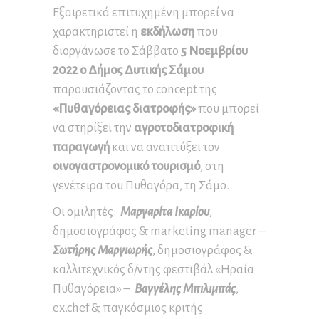
Εξαιρετικά επιτυχημένη μπορεί να
χαρακτηριστεί η
εκδήλωση
που
διοργάνωσε το Σάββατο
5 Νοεμβρίου
2022 ο Δήμος Δυτικής Σάμου
παρουσιάζοντας το concept της
«Πυθαγόρειας διατροφής»
που μπορεί
να στηρίξει την
αγροτοδιατροφική
παραγωγή
και να αναπτύξει τον
οινογαστρονομικό τουρισμό
, στη
γενέτειρα του Πυθαγόρα, τη Σάμο.
Οι ομιλητές:
Μαργαρίτα Ικαρίου
,
δημοσιογράφος & marketing manager –
Σωτήρης Μαργιωρής
, δημοσιογράφος &
καλλιτεχνικός δ/ντης φεστιβάλ «Ηραία
Πυθαγόρεια» –
Βαγγέλης Μπιλιμπάς
,
ex.chef & παγκόσμιος κριτής