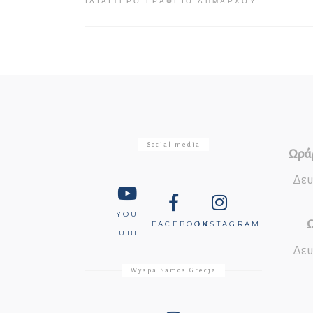
ΙΔΙΑΊΤΕΡΟ ΓΡΑΦΕΊΟ ΔΗΜΆΡΧΟΥ
Social media
Ωράρ
Δευ
YOU
Ω
FACEBOOK
INSTAGRAM
TUBE
Δευ
Wyspa Samos Grecja